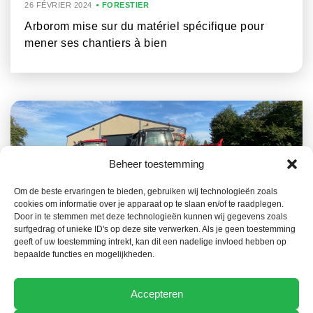
26 FÉVRIER 2024
FORESTIER
Arborom mise sur du matériel spécifique pour
mener ses chantiers à bien
Beheer toestemming
Om de beste ervaringen te bieden, gebruiken wij technologieën zoals
cookies om informatie over je apparaat op te slaan en/of te raadplegen.
Door in te stemmen met deze technologieën kunnen wij gegevens zoals
30 JANVIER 2024
FORESTIER
surfgedrag of unieke ID's op deze site verwerken. Als je geen toestemming
geeft of uw toestemming intrekt, kan dit een nadelige invloed hebben op
Qui plante un arbre, plante de l’espoir
bepaalde functies en mogelijkheden.
Accepteren