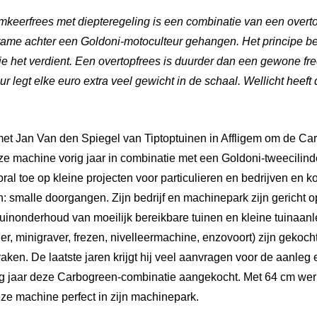
eerfrees met diepteregeling is een combinatie van een overto
rame achter een Goldoni-motoculteur gehangen. Het principe bes
ie het verdient. Een overtopfrees is duurder dan een gewone fr
ur legt elke euro extra veel gewicht in de schaal. Wellicht heeft
t Jan Van den Spiegel van Tiptoptuinen in Affligem om de Ca
eze machine vorig jaar in combinatie met een Goldoni-tweecilin
ral toe op kleine projecten voor particulieren en bedrijven en k
n: smalle doorgangen. Zijn bedrijf en machinepark zijn gericht op
tuinonderhoud van moeilijk bereikbare tuinen en kleine tuinaanl
, minigraver, frezen, nivelleermachine, enzovoort) zijn gekoch
raken. De laatste jaren krijgt hij veel aanvragen voor de aanleg
ig jaar deze Carbogreen-combinatie aangekocht. Met 64 cm wer
ze machine perfect in zijn machinepark.