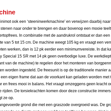
chine
nimot ook een ‘steeninwerkmachine’ en verwijzen daarbij naar
stenen naar onder te brengen en daar bovenop een mooie teeltl
vertopfrees. In combinatie met de aandrukrol ontstaat er dan ee
te van 5 tot 15 cm. De machine weegt 105 kg en vraagt een ve
ten werken, dan is 12 pk eerder een minimumvereiste. In dat ka
y Special 15 SR met 14 pk geen overbodige luxe. De werkdiepte
ant van de machine) te regelen door het monteren van borgpenn
en worden ingesteld. De freesunit is op de traditionele manier 
in een eigen frame dat aan de voorkant kan geladen worden me
 en frees mooi in balans. Het vraagt omzeggens geen kracht o
te rijden. De torsiekrachten komen door deze constructie immers
t ze op.
angevoerde grond die met een graszode overgroeid was. De gron