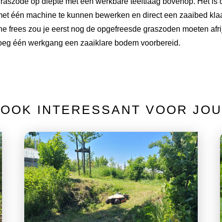
raszode op diepte met een werkbare teeltlaag bovenop. Het is
met één machine te kunnen bewerken en direct een zaaibed klaa
 frees zou je eerst nog de opgefreesde graszoden moeten afri
noeg één werkgang een zaaiklare bodem voorbereid.
OOK INTERESSANT VOOR JOU