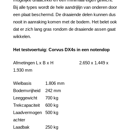
Bij alle types wordt de hele aandrijlijn van onderen door
een plaat beschermd. De draaiende delen kunnen dus
nooit in aanraking komen met de bodem. Het belet ook
dat er zich lang gras rondom de draaiende assen gaat
wikkelen.
Het testvoertuig: Corvus DX4s in een notendop
Afmetingen L x B x H
2.650 x 1.449 x
1.930 mm
Wielbasis
1.806 mm
Bodemvrijheid
242 mm
Leeggewicht
700 kg
Trekcapaciteit
600 kg
Laadvermogen
500 kg
achter
Laadbak
250 kg