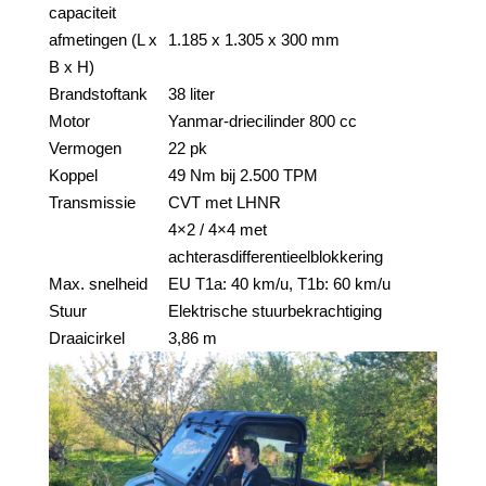
capaciteit
afmetingen (L x
1.185 x 1.305 x 300 mm
B x H)
Brandstoftank
38 liter
Motor
Yanmar-driecilinder 800 cc
Vermogen
22 pk
Koppel
49 Nm bij 2.500 TPM
Transmissie
CVT met LHNR
4×2 / 4×4 met
achterasdifferentieelblokkering
Max. snelheid
EU T1a: 40 km/u, T1b: 60 km/u
Stuur
Elektrische stuurbekrachtiging
Draaicirkel
3,86 m