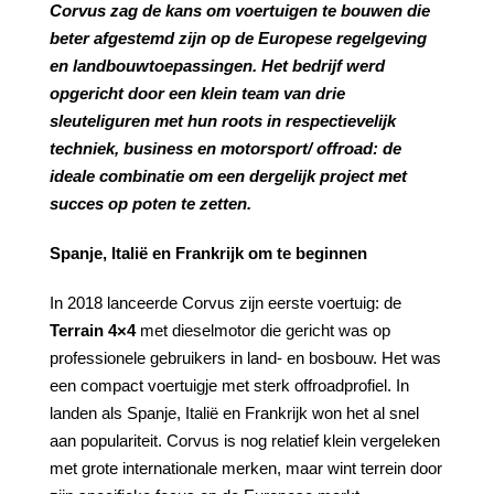
Corvus
zag
de
kans
om
voertuigen
te
bouwen
die
beter
afgestemd zijn
op
de
Europese
regelgeving
en
landbouwtoepassingen.
Het
bedrijf werd
opgericht door een klein team van drie
sleuteliguren met hun roots in respectievelijk
techniek,
business en motorsport/ offroad:
de
ideale
combinatie
om
een
dergelijk
project
met
succes
op
poten
te
zetten.
Spanje,
Italië
en
Frankrijk
om
te
beginnen
In 2018 lanceerde Corvus zijn eerste voertuig: de
Terrain
4×4
met dieselmotor die gericht was op
professionele gebruikers in land- en bosbouw. Het was
een compact voertuigje met sterk offroadprofiel. In
landen als Spanje, Italië en Frankrijk won het al snel
aan populariteit. Corvus is nog relatief klein vergeleken
met grote internationale merken, maar wint terrein door