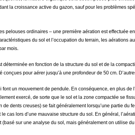
dant la croissance active du gazon, sauf pour les problèmes spéc
les pelouses ordinaires – une première aération est effectuée e
ractéristiques du sol et l’occupation du terrain, les aérations au
par mois.
st déterminée en fonction de la structure du sol et de la compac
é conçues pour aérer jusqu’à une profondeur de 50 cm. D’autr
i font un mouvement de pendule. En conséquence, en plus de l’a
ement exercé, de sorte que le sol et la zone compactée se fissu
n de dents creuses) se fait généralement lorsqu’une partie du fe
t le cas lors d’une mauvaise structure du sol. En général, l’aérat
basé sur une analyse du sol, mais généralement on utilise du s