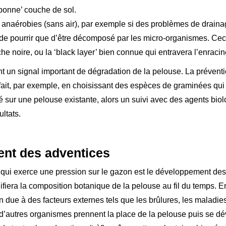
‘bonne’ couche de sol.
anaérobies (sans air), par exemple si des problèmes de drainag
 de pourrir que d’être décomposé par les micro-organismes. Ceci 
he noire, ou la ‘black layer’ bien connue qui entravera l’enraci
nt un signal important de dégradation de la pelouse. La préventio
fait, par exemple, en choisissant des espèces de graminées qui 
rmé sur une pelouse existante, alors un suivi avec des agents bi
ltats.
nt des adventices
t qui exerce une pression sur le gazon est le développement de
iera la composition botanique de la pelouse au fil du temps. En
n due à des facteurs externes tels que les brûlures, les maladies
 d’autres organismes prennent la place de la pelouse puis se d