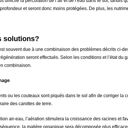
 difficile la percolation de l’air et de l’eau dans le sol, tandis
 profondeur et seront donc moins protégées. De plus, les nutrim
s solutions?
st souvent due à une combinaison des problèmes décrits ci-de
égénération seront effectués. Selon les conditions et l’état du g
en combinaison.
inage
ents ou les couteaux sont piqués dans le sol afin de corriger la 
raire des carottes de terre.
on air-eau, l’aération stimulera la croissance des racines et favo
équence, la matière organique sera décomposée plus efficacem