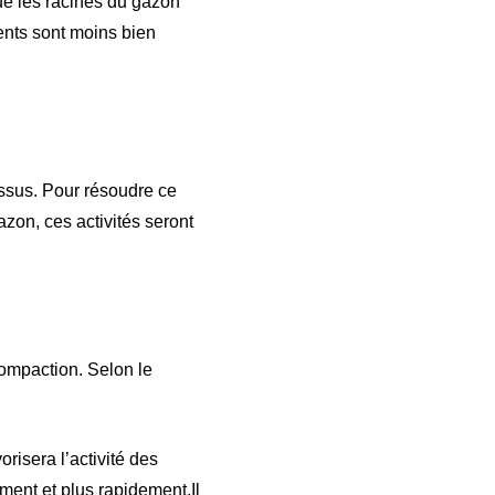
 que les racines du gazon
ents sont moins bien
ssus. Pour résoudre ce
azon, ces activités seront
compaction. Selon le
risera l’activité des
ent et plus rapidement.Il