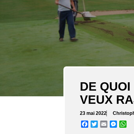
DE QUOI 
VEUX RA
23 mai 2022
Christo
Facebook
Twitter
Email
Messen
Wh