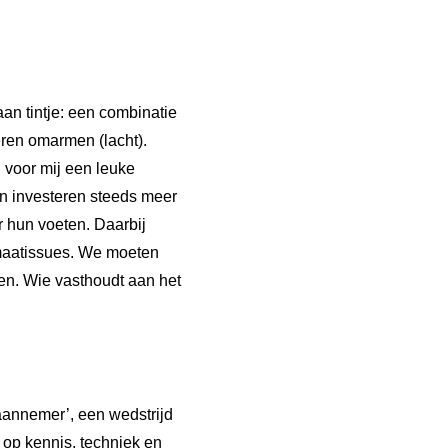
raan tintje: een combinatie
leren omarmen (lacht).
 voor mij een leuke
en investeren steeds meer
r hun voeten. Daarbij
limaatissues. We moeten
en. Wie vasthoudt aan het
naannemer’, een wedstrijd
 op kennis, techniek en