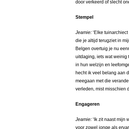
door verkeerd of slecht on
Stempel
Jeamie:
‘Elke tuinarchiect
die je altijd terugziet in
Belgen overtuig je nu een
uitdaging, iets wat weini
in hun welzijn en leefomg
hecht ik veel belang aan d
meegaan met die veranderi
verleden, mist misschien d
Engageren
Jeamie:
‘Ik zit naast mij
voor zowel jonge als erva