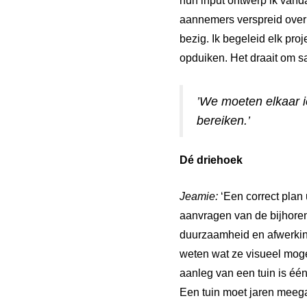
hun input ontwerp ik vand
aannemers verspreid over h
bezig. Ik begeleid elk proj
opduiken. Het draait om s
’We moeten elkaar 
bereiken.’
Dé driehoek
Jeamie:
‘Een correct plan 
aanvragen van de bijhoren
duurzaamheid en afwerkin
weten wat ze visueel moge
aanleg van een tuin is éé
Een tuin moet jaren meegaa