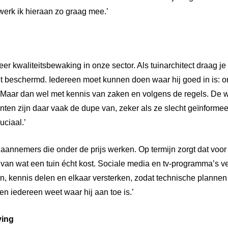
 werk ik hieraan zo graag mee.’
er kwaliteitsbewaking in onze sector. Als tuinarchitect draag je
iet beschermd. Iedereen moet kunnen doen waar hij goed in is: o
Maar dan wel met kennis van zaken en volgens de regels. De w
anten zijn daar vaak de dupe van, zeker als ze slecht geïnformee
uciaal.’
 aannemers die onder de prijs werken. Op termijn zorgt dat voor
n van wat een tuin écht kost. Sociale media en tv-programma’s 
n, kennis delen en elkaar versterken, zodat technische plannen
n iedereen weet waar hij aan toe is.’
ving