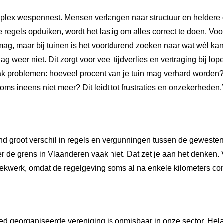
omplex wespennest. Mensen verlangen naar structuur en helder
regels opduiken, wordt het lastig om alles correct te doen. Voo
mag, maar bij tuinen is het voortdurend zoeken naar wat wél kan
 weer niet. Dit zorgt voor veel tijdverlies en vertraging bij lop
k problemen: hoeveel procent van je tuin mag verhard worden? 
soms ineens niet meer? Dit leidt tot frustraties en onzekerheden.
end groot verschil in regels en vergunningen tussen de gewesten
r de grens in Vlaanderen vaak niet. Dat zet je aan het denken.
oekwerk, omdat de regelgeving soms al na enkele kilometers com
ed georganiseerde vereniging is onmisbaar in onze sector. Hela