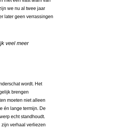
en met een vast team van
ijn we nu al twee jaar
 er later geen verrassingen
jk veel
meer
onderschat wordt. Het
gelijk brengen
en moeten niet alleen
e én lange termijn. De
twerp echt standhoudt.
zijn verhaal verliezen