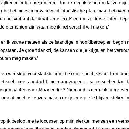
 vijftien minuten presenteren. Toen kreeg ik te horen dat ze mi
niet het meest innovatieve of futuristische plan, maar het over
en het verhaal dat ik wil vertellen. Kleuren, zuiderse tinten, b
jn de elementen zijn waarmee ik het verschil wil maken.’
 er. Ik startte meteen als zelfstandige in hoofdberoep en begon
pstaan. Je groeit dankzij de kansen die je krijgt, en het vertr
fouten mag maken.’
en wedstrijd voor stadstuinen, die ik uiteindelijk won. Een prac
het snel: meer aandacht, meer aanvragen … soms sneller dan ik
n eigen aanlegteam. Maar eerlijk? Niemand is gemaakt om zevent
ment moet je keuzes maken om je energie te blijven steken in
p ik besloot me te focussen op mijn sterkte: mensen een verha