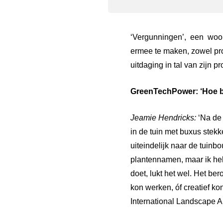
‘Vergunningen’,
een
woo
ermee te maken, zowel pro
uitdaging in tal van zijn pr
GreenTechPower:
‘Hoe
Jeamie
Hendricks:
‘Na de
in de tuin met buxus stek
uiteindelijk naar de tuinbo
plantennamen, maar ik heb 
doet, lukt het wel. Het ber
kon werken, óf creatief ko
International Landscape Arc