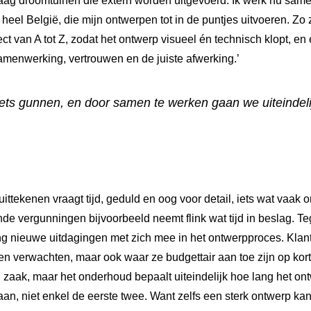
aag droomtuinen die extern worden uitgevoerd. Ik werk nu sam
eel België, die mijn ontwerpen tot in de puntjes uitvoeren. Zo z
ect van A tot Z, zodat het ontwerp visueel én technisch klopt, en
amenwerking, vertrouwen en de juiste afwerking.’
iets gunnen, en door
samen te werken gaan we uiteindeli
uittekenen vraagt tijd, geduld en oog voor detail, iets wat vaak 
de vergunningen bijvoorbeeld neemt flink wat tijd in beslag. Te
g nieuwe uitdagingen met zich mee in het ontwerpproces. Klant
n verwachten, maar ook waar ze budgettair aan toe zijn op kort
n zaak, maar het onderhoud bepaalt uiteindelijk hoe lang het on
n, niet enkel de eerste twee. Want zelfs een sterk ontwerp kan 