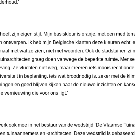
derhoud.’
 heeft zijn eigen stijl. Mijn basiskleur is oranje, met een mediter
 mijn ontwerpen. Ik heb mijn Belgische klanten deze kleuren echt 
maal met wat ze zien, niet met woorden. Ook de stadstuinen zijn
g tuinarchitecten graag doen vanwege de beperkte ruimte. Mens
eving. Ze vluchten niet weg, maar creëren iets moois recht onde
iversiteit in beplanting, iets wat broodnodig is, zeker met de k
ngen en goed blijven kijken naar de nieuwe inzichten en kans
e vernieuwing die voor ons ligt.’
n werk ook mee in het bestuur van de wedstrijd ‘De Vlaamse Tui
ren tuinaannemers en -architecten. Deze wedstrijd is gebaseerd