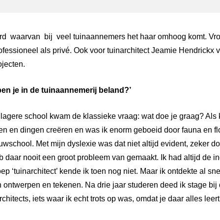
rd
waarvan
bij
veel tuinaannemers het haar omhoog komt. Vroeg
fessioneel als privé. Ook voor tuinarchitect Jeamie Hendrickx
ojecten.
ben
je
in
de
tuinaannemerij
beland?’
 lagere school kwam de klassieke vraag: wat doe je graag? Als k
ken en dingen creëren en was ik enorm geboeid door fauna en fl
uwschool. Met mijn dyslexie was dat niet altijd evident, zeker do
daar nooit een groot probleem van gemaakt. Ik had altijd de in
oep ‘tuinarchitect’ kende ik toen nog niet. Maar ik ontdekte al sn
n ontwerpen en tekenen. Na drie jaar studeren deed ik stage bij 
hitects, iets waar ik echt trots op was, omdat je daar alles leert