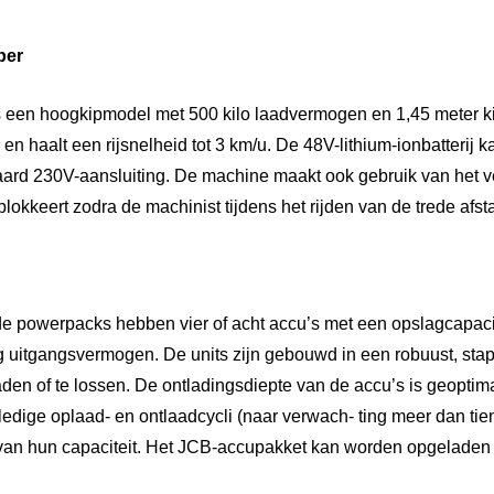
per
en hoogkipmodel met 500 kilo laadvermogen en 1,45 meter kiph
n haalt een rijsnelheid tot 3 km/u. De 48V-lithium-ionbatterij 
ard 230V-aansluiting. De machine maakt ook gebruik van het v
lokkeert zodra de machinist tijdens het rijden van de trede afsta
e powerpacks hebben vier of acht accu’s met een opslagcapaci
 uitgangsvermogen. De units zijn gebouwd in een robuust, sta
aden of te lossen. De ontladingsdiepte van de accu’s is geoptima
ledige oplaad- en ontlaadcycli (naar verwach- ting meer dan tie
an hun capaciteit. Het JCB-accupakket kan worden opgeladen vi