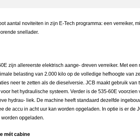
t aantal noviteiten in zijn E-Tech programma: een verreiker, m
orende snellader.
0E zijn allereerste elektrisch aange- dreven verreiker. Met e
imale belasting van 2.000 kilo op de volledige hefhoogte van z
aties neer te zetten als de dieselversie. JCB maakt gebruik van
n voor het hydraulische systeem. Verder is de 535-60E voorzien 
eve hydrau- liek. De machine heeft standaard dezelfde ingebo
 de accu in acht uur kan worden opgeladen. In optie is er de 
n worden opgeladen.
e mét cabine