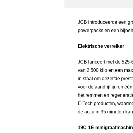
JCB introduceerde een groo
powerpacks en een bijbeh
Elektrische verreiker
JCB lanceert met de 525-6
van 2.500 kilo en een max
in staat om dezelfde prest
voor de aandrijflijn en éé
het remmen en regenerati
E-Tech producten, waarmee
de accu in 35 minuten ka
19C-1E minigraafmachin