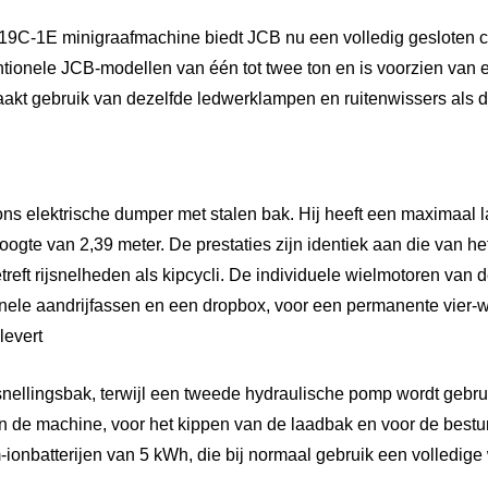
19C-1E minigraafmachine biedt JCB nu een volledig gesloten c
ntionele JCB-modellen van één tot twee ton en is voorzien van 
akt gebruik van dezelfde ledwerklampen en ruitenwissers als d
ns elektrische dumper met stalen bak. Hij heeft een maximaal
ogte van 2,39 meter. De prestaties zijn identiek aan die van h
reft rijsnelheden als kipcycli. De individuele wielmotoren van d
ele aandrijfassen en een dropbox, voor een permanente vier-w
levert
snellingsbak, terwijl een tweede hydraulische pomp wordt gebrui
van de machine, voor het kippen van de laadbak en voor de best
m-ionbatterijen van 5 kWh, die bij normaal gebruik een volledi