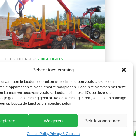
17 OKTOBER 2023
HIGHLIGHTS
Rabaud vergroot Xylotrail-gamma
Beheer toestemming
ervaringen te bieden, gebruiken wij technologieën zoals cookies om
ver je apparaat op te slaan en/of te raadplegen. Door in te stemmen met deze
n kunnen wij gegevens zoals surfgedrag of unieke ID's op deze site
ls je geen toestemming geeft of uw toestemming intrekt, kan dit een nadelige
ben op bepaalde functies en mogelijkheden.
epteren
Weigeren
Bekijk voorkeuren
Cookie Policy
Privacy & Cookies