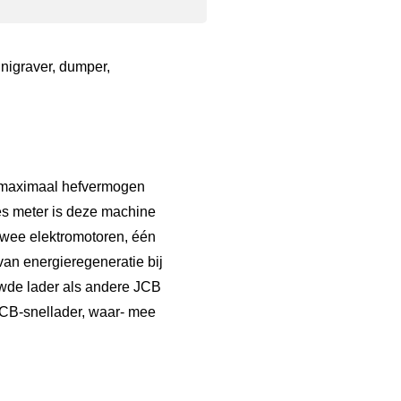
inigraver, dumper,
en maximaal hefvermogen
es meter is deze machine
 twee elektromotoren, één
van energieregeneratie bij
uwde lader als andere JCB
JCB-snellader, waar- mee