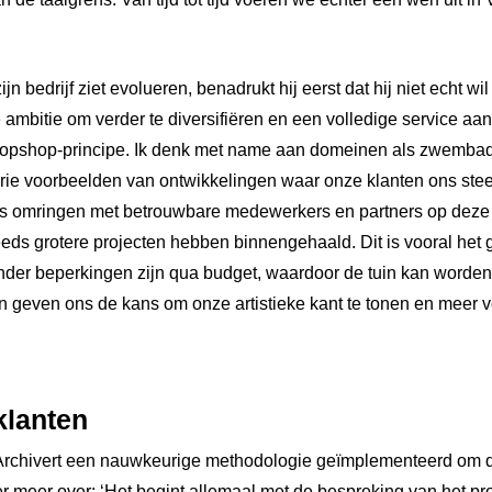
n bedrijf ziet evolueren, benadrukt hij eerst dat hij niet echt wi
ambitie om verder te diversifiëren en een volledige service aa
topshop-principe. Ik denk met name aan domeinen als zwembaden
drie voorbeelden van ontwikkelingen waar onze klanten ons ste
ns omringen met betrouwbare medewerkers en partners op deze 
eeds grotere projecten hebben binnengehaald. Dit is vooral het 
der beperkingen zijn qua budget, waardoor de tuin kan worden 
n geven ons de kans om onze artistieke kant te tonen en meer v
klanten
t Archivert een nauwkeurige methodologie geïmplementeerd om d
r meer over: ‘Het begint allemaal met de bespreking van het proje