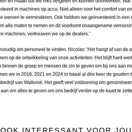
lopen en maakt dat we niks vergeten en kunnen doorwerken. Wat 
teerd in machines op accu. Niet alleen voor het comfort van 
de werven te verminderen. Ook hebben we geïnvesteerd in een 
 om alle maten te nemen en dit voorkomt onaangename verrassing
e machines, vertrouwen we op de dealers.’
envoudig om personeel te vinden. Nicolas: ‘Het hangt af van de p
em op de ontwikkeling van onze activiteiten. Het blijft hard w
n binnen de groep en mensen de zin te geven om bij ons aan m
n we in 2016, 2021 en 2024 in totaal al drie keer de gouden 
nbedrijf van Wallonië. Het geeft veel voldoening om genomineerd
an om alles te geven om ons bedrijf verder op de kaart te zette
OOK INTERESSANT VOOR JOU