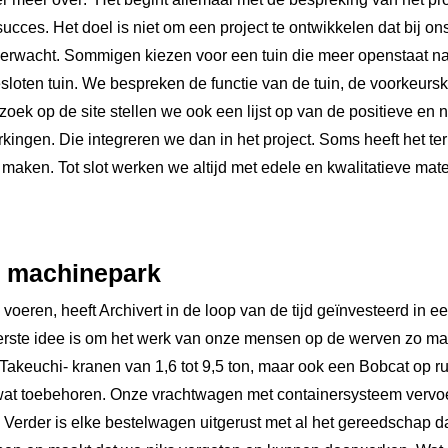
ot succes. Het doel is niet om een project te ontwikkelen dat bij 
n verwacht. Sommigen kiezen voor een tuin die meer openstaat n
loten tuin. We bespreken de functie van de tuin, de voorkeurs
oek op de site stellen we ook een lijst op van de positieve en
kingen. Die integreren we dan in het project. Soms heeft het ter
aken. Tot slot werken we altijd met edele en kwalitatieve mater
k machinepark
voeren, heeft Archivert in de loop van de tijd geïnvesteerd in ee
erste idee is om het werk van onze mensen op de werven zo mak
akeuchi- kranen van 1,6 tot 9,5 ton, maar ook een Bobcat op 
 wat toebehoren. Onze vrachtwagen met containersysteem vervo
Verder is elke bestelwagen uitgerust met al het gereedschap dat