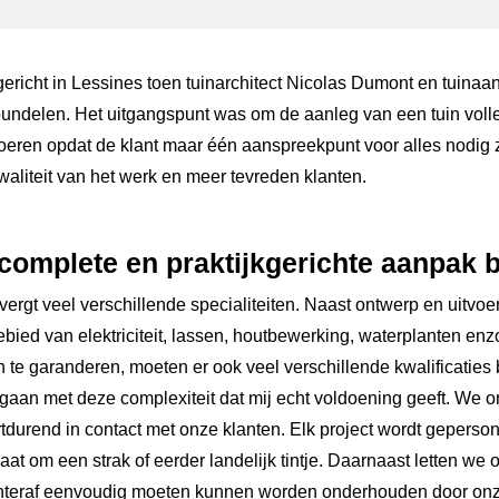
gericht in Lessines toen tuinarchitect Nicolas Dumont en tuinaa
bundelen. Het uitgangspunt was om de aanleg van een tuin voll
eren opdat de klant maar één aanspreekpunt voor alles nodig z
kwaliteit van het werk en meer tevreden klanten.
complete
en
praktijkgerichte aanpak 
 vergt veel verschillende specialiteiten. Naast ontwerp en uitvoe
gebied van elektriciteit, lassen, houtbewerking, waterplanten en
e garanderen, moeten er ook veel verschillende kwalificaties bi
omgaan met deze complexiteit dat mij echt voldoening geeft. We
rtdurend in contact met onze klanten. Elk project wordt geperso
aat om een strak of eerder landelijk tintje. Daarnaast letten we 
chteraf eenvoudig moeten kunnen worden onderhouden door onz