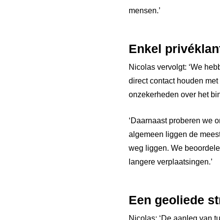
mensen.’
Enkel privéklan
Nicolas vervolgt: ‘We heb
direct contact houden met
onzekerheden over het binn
‘Daarnaast proberen we onz
algemeen liggen de meeste
weg liggen. We beoordelen
langere verplaatsingen.’
Een
geoliede
st
Nicolas: ‘De aanleg van t