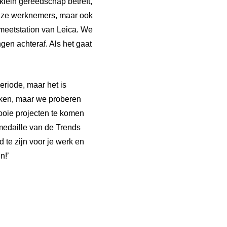
klein gereedschap betreft,
onze werknemers, maar ook
meetstation van Leica. We
en achteraf. Als het gaat
eriode, maar het is
erken, maar we proberen
ooie projecten te komen
medaille van de Trends
 te zijn voor je werk en
n!’