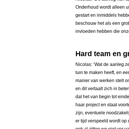
Onderhoud wordt alleen uit
gestart en inmiddels hebb
beschouw het als een grot
invloeden hebben die onz
Hard
team
en
g
Nicolas: ‘Wat de aanleg ze
tuin te maken heeft, en e
manier van werken stelt o
en dit vertaalt zich in be
dat het van begin tot einde
haar project en staat voort
zijn, eventuele noodzakel
er tijd verspeeld wordt op
ook al zitten we niet ver va