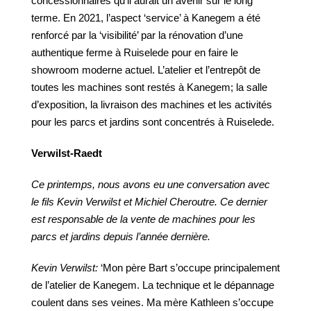
concessionnaires qu’il aurait un avenir sur le long
terme. En 2021, l’aspect ‘service’ à Kanegem a été
renforcé par la ‘visibilité’ par la rénovation d’une
authentique ferme à Ruiselede pour en faire le
showroom moderne actuel. L’atelier et l’entrepôt de
toutes les machines sont restés à Kanegem; la salle
d’exposition, la livraison des machines et les activités
pour les parcs et jardins sont concentrés à Ruiselede.
Verwilst-Raedt
Ce
printemps,
nous
avons
eu
une
conversation
avec
le
fils
Kevin
Verwilst
et
Michiel
Cheroutre.
Ce
dernier
est
responsable
de
la vente de machines pour les
parcs et jardins depuis l’année
dernière.
Kevin
Verwilst:
‘Mon père Bart s’occupe principalement
de l’atelier de Kanegem. La technique et le dépannage
coulent dans ses veines. Ma mère Kathleen s’occupe