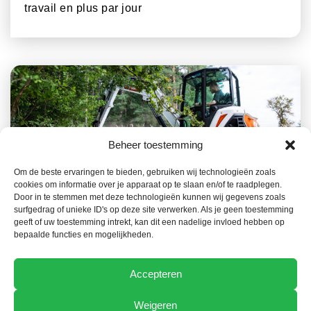
travail en plus par jour
Beheer toestemming
Om de beste ervaringen te bieden, gebruiken wij technologieën zoals
cookies om informatie over je apparaat op te slaan en/of te raadplegen.
23 JUILLET 2026
NOUVELLES
Door in te stemmen met deze technologieën kunnen wij gegevens zoals
surfgedrag of unieke ID's op deze site verwerken. Als je geen toestemming
La gamme Bobcat, un atout clé dans la
geeft of uw toestemming intrekt, kan dit een nadelige invloed hebben op
prévention des incendies de forêt
bepaalde functies en mogelijkheden.
Accepteren
Weigeren