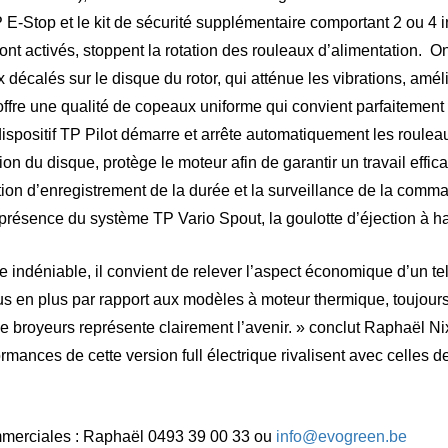
-Stop et le kit de sécurité supplémentaire comportant 2 ou 4 in
sont activés, stoppent la rotation des rouleaux d’alimentation. 
 décalés sur le disque du rotor, qui atténue les vibrations, amélio
offre une qualité de copeaux uniforme qui convient parfaitement 
dispositif TP Pilot démarre et arrête automatiquement les rouleau
ion du disque, protège le moteur afin de garantir un travail effi
tion d’enregistrement de la durée et la surveillance de la comma
a présence du système TP Vario Spout, la goulotte d’éjection à h
e indéniable, il convient de relever l’aspect économique d’un te
s en plus par rapport aux modèles à moteur thermique, toujours 
e broyeurs représente clairement l’avenir. » conclut Raphaël Nix.
mances de cette version full électrique rivalisent avec celles 
mmerciales : Raphaël 0493 39 00 33 ou
info@evogreen.be