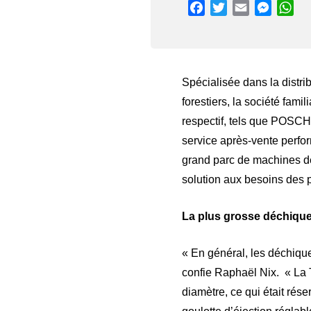
Facebook
Twitter
Email
Messen
Wh
Spécialisée dans la distri
forestiers, la société fam
respectif, tels que POSC
service après-vente perfo
grand parc de machines de
solution aux besoins des p
La plus grosse déchiquet
« En général, les déchiqu
confie Raphaël Nix. « La 
diamètre, ce qui était rése