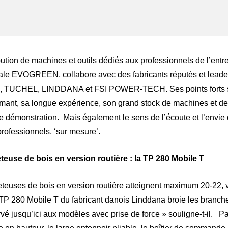
ger
atsApp
bution de machines et outils dédiés aux professionnels de l’entr
iliale EVOGREEN, collabore avec des fabricants réputés et leade
H, TUCHEL, LINDDANA et FSI POWER-TECH. Ses points forts son
rmant, sa longue expérience, son grand stock de machines et d
 démonstration. Mais également le sens de l’écoute et l’envie d
rofessionnels, ‘sur mesure’.
euse de bois en version routière : la TP 280 Mobile T
eteuses de bois en version routière atteignent maximum 20-22, 
TP 280 Mobile T du fabricant danois Linddana broie les branche
rvé jusqu’ici aux modèles avec prise de force » souligne-t-il. Pa