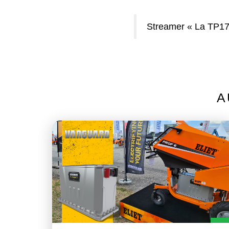
Streamer « La TP175
A