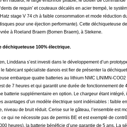
le en hauteur, le large entonnoir pliable, le boîtier de commande
 ‘dents de requin’ et couteaux décalés en acier trempé, le syst
l Hatz stage V 74 ch à faible consommation et mode réduction du
isques pour une éjection performante). Cette déchiqueteuse de
livrée à Roeland Braem (Bomen Braem), à Stekene.
re déchiqueteuse 100% électrique.
en, Linddana s’est investi dans le développement d’un prototyp
, le fabricant spécialiste danois est fier de présenter la déchiq
use embarque quatre batteries au lithium NMC LINIMN-COO2 d
t de 7 heures et qui garantit une durée de fonctionnement de 
ne batterie supplémentaire en option. Le chargeur étant intégré, il
 avantages d’un modèle électrique sont indéniables : faible ent
 niveau de bruit réduit. Cerise sur le gâteau, l’ensemble est mo
 ce qui ne nécessite pas de permis BE et est exempté de contrô
000 heures), la batterie bénéficie d’une garantie de 5 ans. La sé