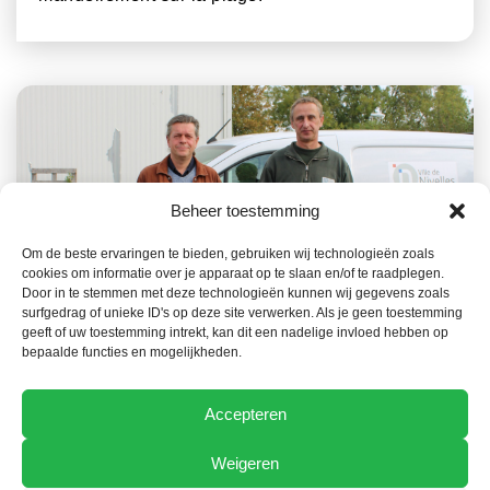
Beheer toestemming
Om de beste ervaringen te bieden, gebruiken wij technologieën zoals
cookies om informatie over je apparaat op te slaan en/of te raadplegen.
26 NOVEMBRE 2025
ADMINISTRATIONS PUBLIQUES
Door in te stemmen met deze technologieën kunnen wij gegevens zoals
surfgedrag of unieke ID's op deze site verwerken. Als je geen toestemming
La commune de Nivelles opte résolument pour
geeft of uw toestemming intrekt, kan dit een nadelige invloed hebben op
la fauche avec aspiration
bepaalde functies en mogelijkheden.
Accepteren
Weigeren