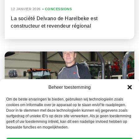
12 JANVIER 2026
CONCESSIONS
La société Delvano de Harelbeke est
constructeur et revendeur régional
Beheer toestemming
Om de beste ervaringen te bieden, gebruiken wij technologieën zoals
cookies om informatie over je apparaat op te slaan en/of te raadplegen.
26 NOVEMBRE 2025
CONCESSIONS
Door in te stemmen met deze technologieën kunnen wij gegevens zoals
surfgedrag of unieke ID's op deze site verwerken. Als je geen toestemming
A Bièvre, les Ets Renauld-Collard et ils misent
geeft of uw toestemming intrekt, kan dit een nadelige invloed hebben op
sur le service
bepaalde functies en mogelijkheden.