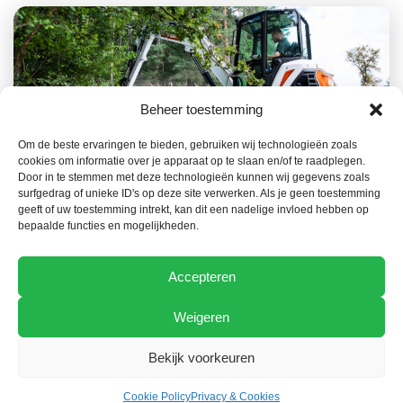
Beheer toestemming
Om de beste ervaringen te bieden, gebruiken wij technologieën zoals
cookies om informatie over je apparaat op te slaan en/of te raadplegen.
23 JUILLET 2026
NOUVELLES
Door in te stemmen met deze technologieën kunnen wij gegevens zoals
surfgedrag of unieke ID's op deze site verwerken. Als je geen toestemming
La gamme Bobcat, un atout clé dans la
geeft of uw toestemming intrekt, kan dit een nadelige invloed hebben op
prévention des incendies de forêt
bepaalde functies en mogelijkheden.
Accepteren
Weigeren
Bekijk voorkeuren
Cookie Policy
Privacy & Cookies