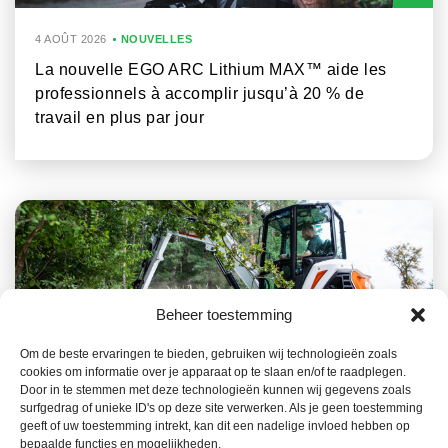
4 AOÛT 2026
NOUVELLES
La nouvelle EGO ARC Lithium MAX™ aide les
professionnels à accomplir jusqu’à 20 % de
travail en plus par jour
Beheer toestemming
Om de beste ervaringen te bieden, gebruiken wij technologieën zoals
cookies om informatie over je apparaat op te slaan en/of te raadplegen.
23 JUILLET 2026
NOUVELLES
Door in te stemmen met deze technologieën kunnen wij gegevens zoals
surfgedrag of unieke ID's op deze site verwerken. Als je geen toestemming
La gamme Bobcat, un atout clé dans la
geeft of uw toestemming intrekt, kan dit een nadelige invloed hebben op
prévention des incendies de forêt
bepaalde functies en mogelijkheden.