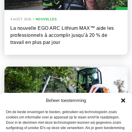
4 AOÛT 2026
NOUVELLES
La nouvelle EGO ARC Lithium MAX™ aide les
professionnels à accomplir jusqu’à 20 % de
travail en plus par jour
Beheer toestemming
Om de beste ervaringen te bieden, gebruiken wij technologieën zoals
cookies om informatie over je apparaat op te slaan en/of te raadplegen.
23 JUILLET 2026
NOUVELLES
Door in te stemmen met deze technologieën kunnen wij gegevens zoals
surfgedrag of unieke ID's op deze site verwerken. Als je geen toestemming
La gamme Bobcat, un atout clé dans la