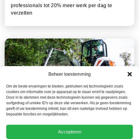
professionals tot 20% meer werk per dag te
verzetten
Beheer toestemming
Om de beste ervaringen te bieden, gebruiken wij technologieën zoals
cookies om informatie over je apparaat op te slaan en/of te raadplegen.
23 JULI 2026
ACTUEEL NIEUWS
Door in te stemmen met deze technologieën kunnen wij gegevens zoals
surfgedrag of unieke ID's op deze site verwerken. Als je geen toestemming
Het Bobcat-gamma, een belangrijke troef in de
geeft of uw toestemming intrekt, kan dit een nadelige invloed hebben op
preventie van bosbranden
bepaalde functies en mogelijkheden.
Accepteren