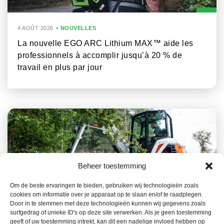
4 AOÛT 2026
NOUVELLES
La nouvelle EGO ARC Lithium MAX™ aide les
professionnels à accomplir jusqu’à 20 % de
travail en plus par jour
Beheer toestemming
Om de beste ervaringen te bieden, gebruiken wij technologieën zoals
cookies om informatie over je apparaat op te slaan en/of te raadplegen.
23 JUILLET 2026
NOUVELLES
Door in te stemmen met deze technologieën kunnen wij gegevens zoals
surfgedrag of unieke ID's op deze site verwerken. Als je geen toestemming
La gamme Bobcat, un atout clé dans la
geeft of uw toestemming intrekt, kan dit een nadelige invloed hebben op