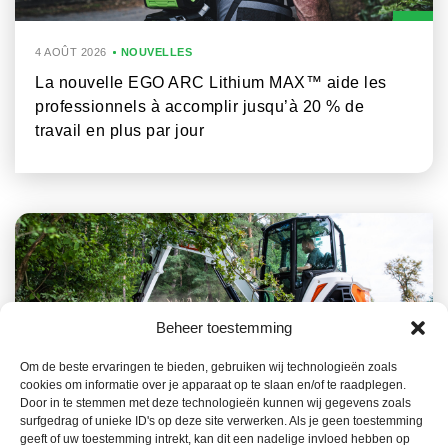
4 AOÛT 2026
NOUVELLES
La nouvelle EGO ARC Lithium MAX™ aide les
professionnels à accomplir jusqu’à 20 % de
travail en plus par jour
Beheer toestemming
Om de beste ervaringen te bieden, gebruiken wij technologieën zoals
cookies om informatie over je apparaat op te slaan en/of te raadplegen.
23 JUILLET 2026
NOUVELLES
Door in te stemmen met deze technologieën kunnen wij gegevens zoals
surfgedrag of unieke ID's op deze site verwerken. Als je geen toestemming
La gamme Bobcat, un atout clé dans la
geeft of uw toestemming intrekt, kan dit een nadelige invloed hebben op