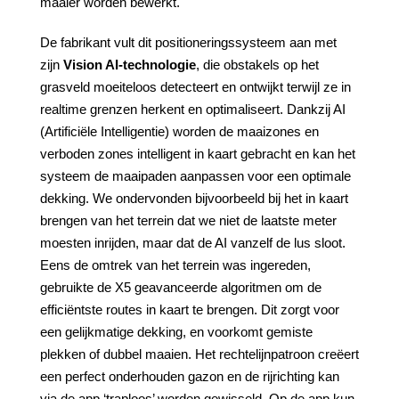
maaier worden bewerkt.
De fabrikant vult dit positioneringssysteem aan met
zijn
Vision
AI-technologie
, die obstakels op het
grasveld moeiteloos detecteert en ontwijkt terwijl ze in
realtime grenzen herkent en optimaliseert. Dankzij AI
(Artificiële Intelligentie) worden de maaizones en
verboden zones intelligent in kaart gebracht en kan het
systeem de maaipaden aanpassen voor een optimale
dekking. We ondervonden bijvoorbeeld bij het in kaart
brengen van het terrein dat we niet de laatste meter
moesten inrijden, maar dat de AI vanzelf de lus sloot.
Eens de omtrek van het terrein was ingereden,
gebruikte de X5 geavanceerde algoritmen om de
efficiëntste routes in kaart te brengen. Dit zorgt voor
een gelijkmatige dekking, en voorkomt gemiste
plekken of dubbel maaien. Het rechtelijnpatroon creëert
een perfect onderhouden gazon en de rijrichting kan
via de app ‘traploos’ worden gewisseld. Op de app kun