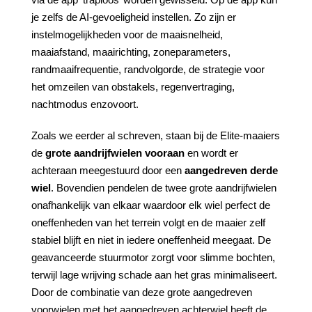
je zelfs de AI-gevoeligheid instellen. Zo zijn er
instelmogelijkheden voor de maaisnelheid,
maaiafstand, maairichting, zoneparameters,
randmaaifrequentie, randvolgorde, de strategie voor
het omzeilen van obstakels, regenvertraging,
nachtmodus enzovoort.
Zoals we eerder al schreven, staan bij de Elite-maaiers
de
grote
aandrijfwielen
vooraan
en wordt er
achteraan meegestuurd door een
aangedreven
derde
wiel
. Bovendien pendelen de twee grote aandrijfwielen
onafhankelijk van elkaar waardoor elk wiel perfect de
oneffenheden van het terrein volgt en de maaier zelf
stabiel blijft en niet in iedere oneffenheid meegaat. De
geavanceerde stuurmotor zorgt voor slimme bochten,
terwijl lage wrijving schade aan het gras minimaliseert.
Door de combinatie van deze grote aangedreven
voorwielen met het aangedreven achterwiel heeft de