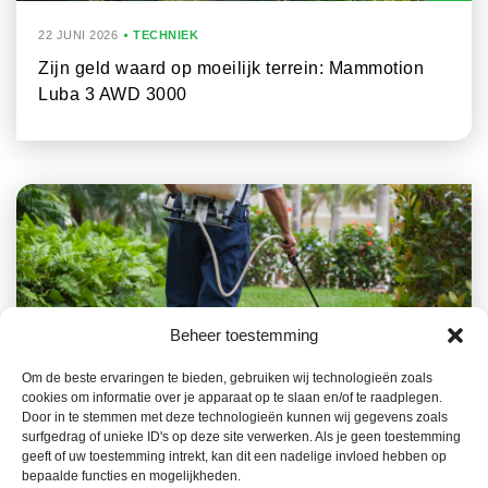
22 JUNI 2026
TECHNIEK
Zijn geld waard op moeilijk terrein: Mammotion
Luba 3 AWD 3000
Beheer toestemming
Om de beste ervaringen te bieden, gebruiken wij technologieën zoals
22 JUNI 2026
TECHNIEK
cookies om informatie over je apparaat op te slaan en/of te raadplegen.
Gebruiksregister van
Door in te stemmen met deze technologieën kunnen wij gegevens zoals
surfgedrag of unieke ID's op deze site verwerken. Als je geen toestemming
gewasbeschermingsmiddelen in elektronisch
geeft of uw toestemming intrekt, kan dit een nadelige invloed hebben op
formaat vanaf 1 januari 2027
bepaalde functies en mogelijkheden.