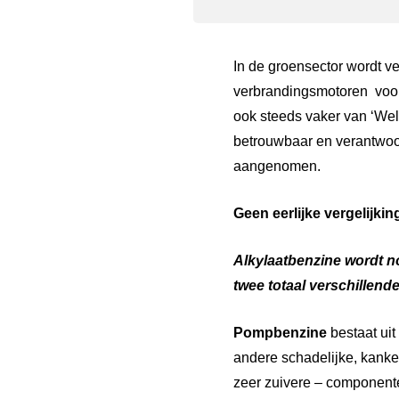
In de groensector wordt ve
verbrandingsmotoren
voo
ook steeds vaker van ‘Welk
betrouwbaar en verantwoor
aangenomen.
Geen
eerlijke
vergelijkin
Alkylaatbenzine
wordt
n
twee
totaal
verschillend
Pompbenzine
bestaat ui
andere schadelijke, kank
zeer zuivere – componenten