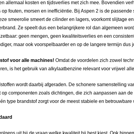
ngen allemaal kosten en tijdsverlies met zich mee. Bovendien ve
op fouten, morsen en inefficiëntie. Bij Aspen 2 is de passende
ze smeerolie smeert de cilinder en lagers, voorkomt slijtage e
rbrand. Ze speelt dus een belangrijkere rol dan algemeen word
inzetbaar: geen mengen, geen kwaliteitsverlies en een consisten
diger, maar ook voorspelbaarder en op de langere termijn dus jui
stof
voor
alle
machines!
Omdat de voordelen zich zowel techni
n, is het gebruik van alkylaatbenzine relevant voor vrijwel all
stoffen wordt daarbij afgeraden. De schonere samenstelling van
 op componenten zoals dichtingen, die zich aanpassen aan de 
n type brandstof zorgt voor de meest stabiele en betrouwbare 
ndaard
olgens uit bij de vraag welke kwaliteit hij best kiest. Ook binne