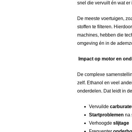
snel die vervuilt én wat e
De meeste voertuigen, zo
stoffen te filteren. Hierd
machines, hebben die techn
omgeving én in de ademzo
Impact op motor en on
De complexe samenstellin
zelf. Ethanol en veel and
onderdelen. Dat leidt in de 
Vervuilde
carburate
Startproblemen
na 
Verhoogde
slijtage
Frequenter
onderh