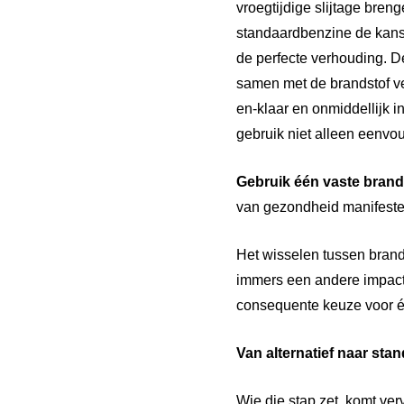
vroegtijdige slijtage bre
standaardbenzine de kans 
de perfecte verhouding. De
samen met de brandstof ve
en-klaar en onmiddellijk 
gebruik niet alleen eenvou
Gebruik
één
vaste
brand
van gezondheid manifestere
Het wisselen tussen brand
immers een andere impact
consequente keuze voor éé
Van alternatief naar sta
Wie die stap zet, komt verv