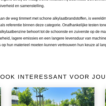
zuiverheid en samenstelling.
aan de weg timmert met schone alkylaatbrandstoffen, is wereldm
als referentie binnen deze categorie. Onafhankelijke testen ton
kylaatbenzine behoort tot de schoonste en zuiverste op de markt
arheid, lagere emissies en een langere levensduur van machines.
ks op hun materieel moeten kunnen vertrouwen hun keuze al la
OOK INTERESSANT VOOR JOU