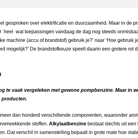
el gesproken over elektrificatie en duurzaamheid. Maar in de pra
r
heel
wat toepassingen vandaag de dag nog steeds onmisbaar
e machine (accu of brandstof) gebruik je?’ naar ‘Hoe gebruik je 
d mogelijk?’ De brandstofkeuze speelt daarin een grotere rol 
g
og
te
vaak
vergeleken
met
gewone
pompbenzine.
Maar
in
w
e
producten.
t meer dan honderd verschillende componenten, waaronder aro
erverwekkende stoffen.
Alkylaatbenzine
bestaat slechts uit een
. Dat verschil in samenstelling bepaalt in grote mate hoe stabi