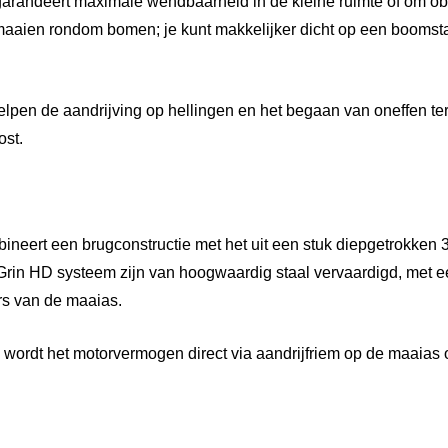
arandeert maximale wendbaarheid in de kleine ruimte of om obs
aaien rondom bomen; je kunt makkelijker dicht op een boomsta
elpen de aandrijving op hellingen en het begaan van oneffen ter
ost.
neert een brugconstructie met het uit een stuk diepgetrokken
Grin HD systeem zijn van hoogwaardig staal vervaardigd, met e
rs van de maaias.
wordt het motorvermogen direct via aandrijfriem op de maaias 