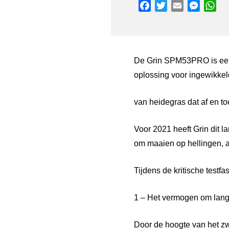
Facebook
Twitter
Email
Messen
Wh
De Grin SPM53PRO is een d
oplossing voor ingewikke
van heidegras dat af en t
Voor 2021 heeft Grin dit
om maaien op hellingen, a
Tijdens de kritische tes
1 – Het vermogen om lang
Door de hoogte van het zwe