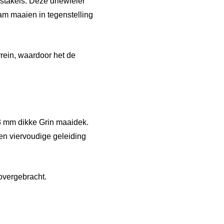
takels. Deze driewieler
m maaien in tegenstelling
rein, waardoor het de
 3 mm dikke Grin maaidek.
en viervoudige geleiding
overgebracht.