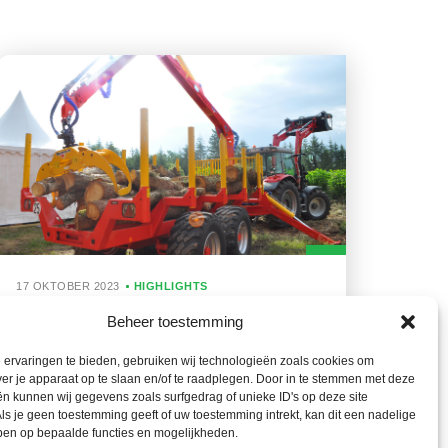
17 OKTOBER 2023
HIGHLIGHTS
Rabaud vergroot Xylotrail-gamma
Beheer toestemming
ervaringen te bieden, gebruiken wij technologieën zoals cookies om
ver je apparaat op te slaan en/of te raadplegen. Door in te stemmen met deze
n kunnen wij gegevens zoals surfgedrag of unieke ID's op deze site
ls je geen toestemming geeft of uw toestemming intrekt, kan dit een nadelige
ben op bepaalde functies en mogelijkheden.