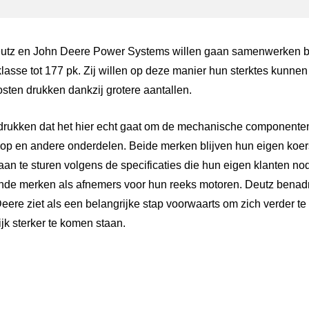
utz en John Deere Power Systems willen gaan samenwerken bi
asse tot 177 pk. Zij willen op deze manier hun sterktes kunn
sten drukken dankzij grotere aantallen.
drukken dat het hier echt gaat om de mechanische componente
rkop en andere onderdelen. Beide merken blijven hun eigen koer
an te sturen volgens de specificaties die hun eigen klanten no
ende merken als afnemers voor hun reeks motoren. Deutz benadr
re ziet als een belangrijke stap voorwaarts om zich verder te 
jk sterker te komen staan.