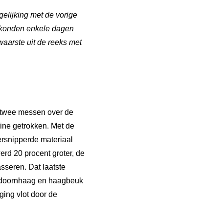
gelijking met de vorige
j konden enkele dagen
aarste uit de reeks met
t twee messen over de
ne getrokken. Met de
ersnipperde materiaal
rd 20 procent groter, de
asseren. Dat laatste
idoornhaag en haagbeuk
ging vlot door de