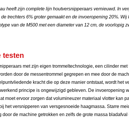
u heeft zijn complete lijn houtversnipperaars vernieuwd. In ver
n de trechters 6% groter gemaakt en de invoeropening 20%. Wi
otype van de M500 met een diameter van 12 cm, de voorlopig zw
 testen
rsnipperaars met zijn eigen trommeltechnologie, een cilinder me
 worden door de messentrommel gegrepen en mee door de machi
elpuntvliedende kracht die op deze manier ontstaat, wordt het v
 werkend principe is ongewijzigd gebleven. De invoeropening we
Dat moet ervoor zorgen dat volumineuzer materiaal vlotter kan p
ij het versnipperen van versgesnoeide haagmassa. Starre me
g door de machine getrokken en zelfs de grote massa bladafval 