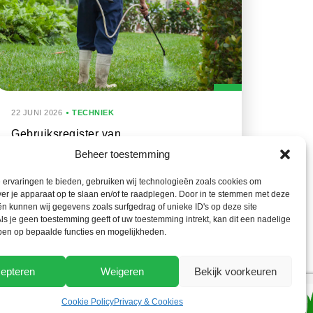
22 JUNI 2026
TECHNIEK
Gebruiksregister van
gewasbeschermingsmiddelen in
Beheer toestemming
elektronisch formaat vanaf 1 januari
ervaringen te bieden, gebruiken wij technologieën zoals cookies om
2027
ver je apparaat op te slaan en/of te raadplegen. Door in te stemmen met deze
n kunnen wij gegevens zoals surfgedrag of unieke ID's op deze site
ls je geen toestemming geeft of uw toestemming intrekt, kan dit een nadelige
ben op bepaalde functies en mogelijkheden.
epteren
Weigeren
Bekijk voorkeuren
Cookie Policy
Privacy & Cookies