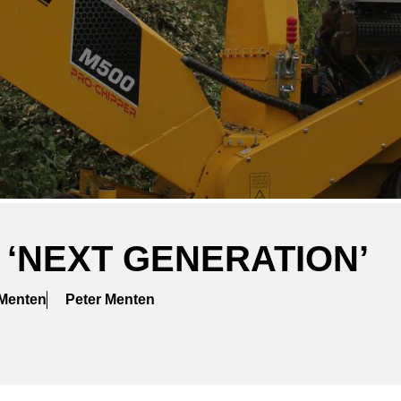
 ‘NEXT GENERATION’
 Menten
Peter Menten
ger
atsApp