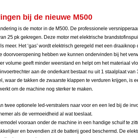
ringen bij de nieuwe M500
ndering is de motor in de M500. De professionele versnippera
n 25 pk gekregen. Deze motor met elektrische brandstofinspui
 meer. Het ‘gas’ wordt elektrisch geregeld met een draaiknop 
e doorvoeropening hebben we kunnen ondervinden bij het verwe
er volume geeft minder weerstand en helpt om het materiaal vlot
 invoertrechter aan de onderkant bestaat nu uit 1 staalplaat va
l, waar de takken de zwaarste klappen te verduren krijgen, is e
erwerkt om de machine nog sterker te maken.
 twee optionele led-verstralers naar voor en een led bij de invoe
schemer als de vermoeidheid al wat toeslaat.
eriemodel vooraan onder de machine in een handige schuif te zit
elijker en bovendien zit de batterij goed beschermd. De elektr