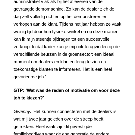
administratief vlak als bij het afleveren van de
gevraagde demomachine. Zo kan de dealer zich de
dag zelf volledig richten op het demonstreren en
verkopen aan de klant. Tijdens het jaar hebben ze vaak
weinig tijd door hun fysieke winkel en op deze manier
kan ik mijn steentje bijdragen tot een succesvolle
verkoop. In dat kader kan je mij ook terugvinden op de
verschillende beurzen in de groensector: een ideaal
moment om dealers en klanten terug te zien en
toekomstige klanten te informeren. Het is een heel
gevarieerde job.’
GTP:
‘Wat
was
de
reden
of
motivatie
om
voor
deze
job
te
kiezen?’
Gwenny:
‘Het kunnen connecteren met de dealers is
wat mij twee jaar geleden over de streep heeft
getrokken. Heel vaak zijn dit gevestigde
familiebedrijven waar de ene generatie de andere