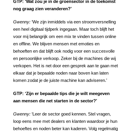
GTP:
‘Wat
zou
je
in
de
groensector
in
de
toekomst
nog
graag
zien
veranderen?’
Gwenny:
‘We zijn inmiddels via een stroomversnelling
een heel digitaal tijdperk ingegaan. Maar toch blijft het
voor mij belangrijk om een mix te vinden tussen online
en offline. We blijven mensen met emoties en
behoeften en dat blijft ook nodig voor een succesvolle
en persoonlijke verkoop. Zeker bij de machines die wij
verkopen. Het is net door een gesprek aan te gaan met
elkaar dat je bepaalde noden naar boven kan laten
komen zodat je de juiste machine kan adviseren.’
GTP:
‘Zijn er bepaalde tips die je wilt meegeven
aan mensen die net starten in de sector?’
Gwenny:
‘Leer de sector goed kennen. Stel vragen,
loop eens mee met dealers en klanten waardoor je hun
behoeftes en noden beter kan kaderen. Volg regelmatig