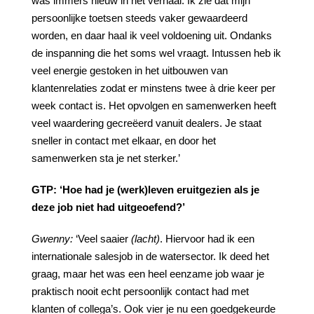
was immers nieuw in het verhaal. Ik zie dat mijn
persoonlijke toetsen steeds vaker gewaardeerd
worden, en daar haal ik veel voldoening uit. Ondanks
de inspanning die het soms wel vraagt. Intussen heb ik
veel energie gestoken in het uitbouwen van
klantenrelaties zodat er minstens twee à drie keer per
week contact is. Het opvolgen en samenwerken heeft
veel waardering gecreëerd vanuit dealers. Je staat
sneller in contact met elkaar, en door het
samenwerken sta je net sterker.’
GTP:
‘Hoe had je (werk)leven eruitgezien als je
deze job niet had uitgeoefend?’
Gwenny:
‘Veel saaier
(lacht)
. Hiervoor had ik een
internationale salesjob in de watersector. Ik deed het
graag, maar het was een heel eenzame job waar je
praktisch nooit echt persoonlijk contact had met
klanten of collega’s. Ook vier je nu een goedgekeurde