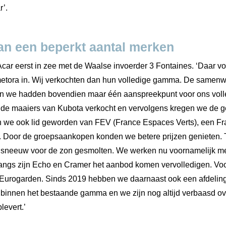
r’.
an een beperkt aantal merken
 Acar eerst in zee met de Waalse invoerder 3 Fontaines. ‘Daar 
tora in. Wij verkochten dan hun volledige gamma. De samenwerk
en we hadden bovendien maar één aanspreekpunt voor ons vol
de maaiers van Kubota verkocht en vervolgens kregen we de 
ijn we ook lid geworden van FEV (France Espaces Verts), een F
s. Door de groepsaankopen konden we betere prijzen genieten.
 sneeuw voor de zon gesmolten. We werken nu voornamelijk m
angs zijn Echo en Cramer het aanbod komen vervolledigen. Voo
Eurogarden. Sinds 2019 hebben we daarnaast ook een afdelin
tie binnen het bestaande gamma en we zijn nog altijd verbaasd o
levert.’