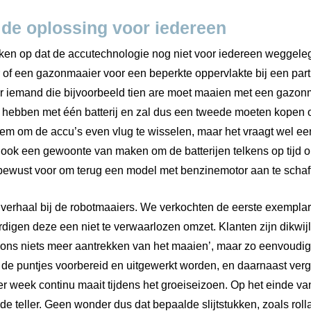
t de oplossing voor iedereen
ken op dat de accutechnologie nog niet voor iedereen weggelegd
 of een gazonmaaier voor een beperkte oppervlakte bij een parti
r iemand die bijvoorbeeld tien are moet maaien met een gazonm
 hebben met één batterij en zal dus een tweede moeten kopen o
eem om de accu’s even vlug te wisselen, maar het vraagt wel e
 ook een gewoonte van maken om de batterijen telkens op tijd o
ewust voor om terug een model met benzinemotor aan te schaff
e verhaal bij de robotmaaiers. We verkochten de eerste exempla
igen deze een niet te verwaarlozen omzet. Klanten zijn dikwijl
ns niets meer aantrekken van het maaien’, maar zo eenvoudig i
 in de puntjes voorbereid en uitgewerkt worden, en daarnaast ve
er week continu maait tijdens het groeiseizoen. Op het einde van
de teller. Geen wonder dus dat bepaalde slijtstukken, zoals rol