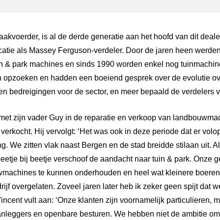
aakvoerder, is al de derde generatie aan het hoofd van dit dealer
catie als Massey Ferguson-verdeler. Door de jaren heen werd
uin & park machines en sinds 1990 worden enkel nog tuinmachin
n opzoeken en hadden een boeiend gesprek over de evolutie over
n bedreigingen voor de sector, en meer bepaald de verdelers v
met zijn vader Guy in de reparatie en verkoop van landbouwmach
verkocht. Hij vervolgt: ‘Het was ook in deze periode dat er vo
. We zitten vlak naast Bergen en de stad breidde stilaan uit. 
tje bij beetje verschoof de aandacht naar tuin & park. Onze 
uwmachines te kunnen onderhouden en heel wat kleinere boere
ijf overgelaten. Zoveel jaren later heb ik zeker geen spijt dat w
ncent vult aan: ‘Onze klanten zijn voornamelijk particulieren, 
anleggers en openbare besturen. We hebben niet de ambitie om