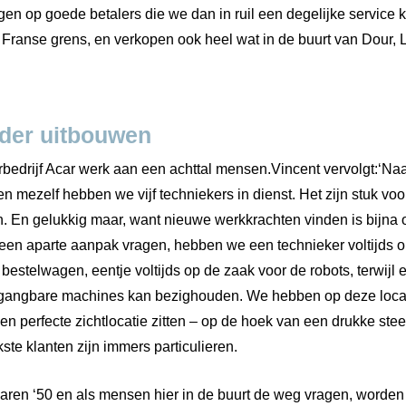
gen op goede betalers die we dan in ruil een degelijke servic
 Franse grens, en verkopen ook heel wat in de buurt van Dour, L
rder uitbouwen
bedrijf Acar werk aan een achttal mensen.Vincent vervolgt:‘Naa
n mezelf hebben we vijf techniekers in dienst. Het zijn stuk vo
ken. En gelukkig maar, want nieuwe werkkrachten vinden is bijn
een aparte aanpak vragen, hebben we een technieker voltijds 
 bestelwagen, eentje voltijds op de zaak voor de robots, terwijl 
s gangbare machines kan bezighouden. We hebben op deze locat
en perfecte zichtlocatie zitten – op de hoek van een drukke ste
ste klanten zijn immers particulieren.
 jaren ‘50 en als mensen hier in de buurt de weg vragen, worden