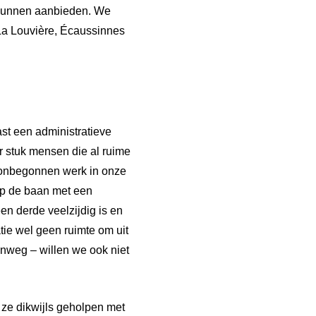
e kunnen aanbieden. We
a Louvière, Écaussinnes
st een administratieve
or stuk mensen die al ruime
a onbegonnen werk in onze
op de baan met een
een derde veelzijdig is en
ie wel geen ruimte om uit
enweg – willen we ook niet
 ze dikwijls geholpen met