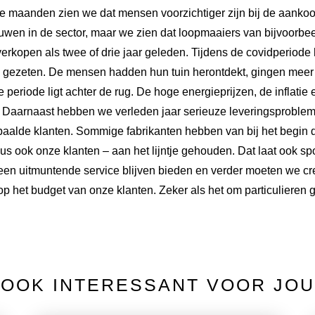
ste maanden zien we dat mensen voorzichtiger zijn bij de aanko
rouwen in de sector, maar we zien dat loopmaaiers van bijvoorb
verkopen als twee of drie jaar geleden. Tijdens de covidperiod
 gezeten. De mensen hadden hun tuin herontdekt, gingen meer 
 periode ligt achter de rug. De hoge energieprijzen, de inflati
n. Daarnaast hebben we verleden jaar serieuze leveringsproble
bepaalde klanten. Sommige fabrikanten hebben van bij het begin d
s ook onze klanten – aan het lijntje gehouden. Dat laat ook s
een uitmuntende service blijven bieden en verder moeten we cre
 het budget van onze klanten. Zeker als het om particulieren g
OOK INTERESSANT VOOR JOU