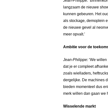
Jean-Philippe:
‘Binnenkor
langzaam de nieuwe showro
kunnen gebeuren. Het oude
als stockage, demoplein 
de nieuwe gevel al neonve
meer opvalt.’
Ambitie voor de toekom
Jean-Philippe:
‘We willen 
dat je er compleet afhank
zoals wielladers, heftruc
dergelijke. De machines 
bieden momenteel dus enk
merk willen dan gaan we h
Wisselende
markt