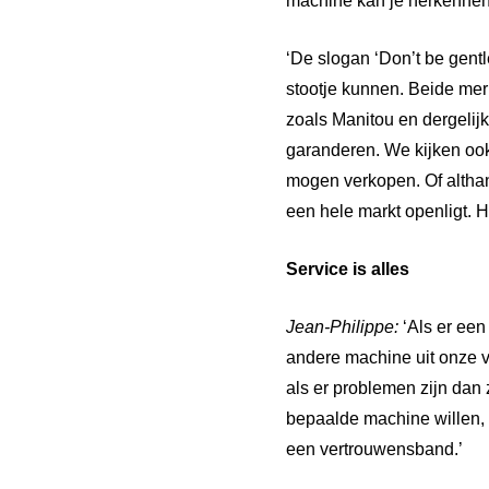
machine kan je herkennen
‘De slogan ‘Don’t be gentl
stootje kunnen. Beide mer
zoals Manitou en dergelij
garanderen. We kijken ook
mogen verkopen. Of althan
een hele markt openligt. Hi
Service
is
alles
Jean-Philippe:
‘Als er ee
andere machine uit onze 
als er problemen zijn dan 
bepaalde machine willen, 
een vertrouwensband.’