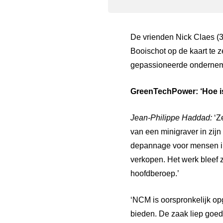
De vrienden Nick Claes (3
Booischot op de kaart te 
gepassioneerde onderneme
GreenTechPower:
‘Hoe
i
Jean-Philippe
Haddad:
‘Z
van een minigraver in zij
depannage voor mensen in d
verkopen. Het werk bleef z
hoofdberoep.’
‘NCM is oorspronkelijk op
bieden. De zaak liep goed