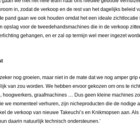
t gaan we met het hele team naar ons nieuwe gebouw verhuizen
om in, zodat de verkoop en de rest van het dagelijks beleid v
 pand gaan we ook houden omdat het een ideale zichtlocatie is
en opslag voor de tweedehandsmachines die in de verkoop zitte
rlichting gehangen, en er zal op termijn wel meer ingezet wor
st
zeker nog groeien, maar niet in de mate dat we nog amper grip 
elijk van zou worden. We hebben ervoor gekozen om ons te richt
ks, hoogwerkers, graafmachines … Dus geen kleine machines zo
die we momenteel verhuren, zijn nicheproducten die de nodige
el de verkoop van nieuwe Takeuchi’s en Knikmopsen aan. Als 
un daarin natuurlijk technisch ondersteunen.’