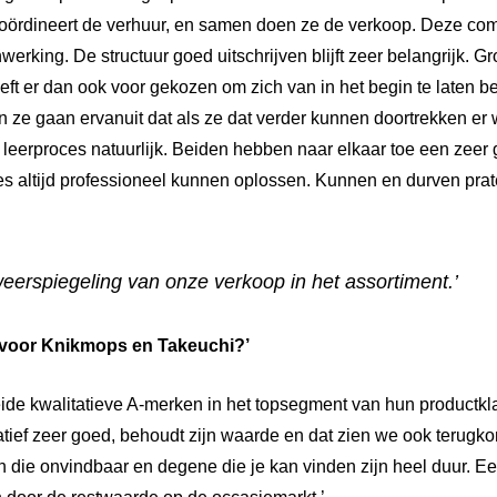
oördineert de verhuur, en samen doen ze de verkoop. Deze com
rking. De structuur goed uitschrijven blijft zeer belangrijk. G
ft er dan ook voor gekozen om zich van in het begin te laten be
 ze gaan ervanuit dat als ze dat verder kunnen doortrekken er 
en leerproces natuurlijk. Beiden hebben naar elkaar toe een zee
es altijd professioneel kunnen oplossen. Kunnen en durven prate
weerspiegeling van onze
verkoop in het assortiment.’
voor Knikmops en Takeuchi?’
beide kwalitatieve A-merken in het topsegment van hun productk
tief zeer goed, behoudt zijn waarde en dat zien we ook terugko
jn die onvindbaar en degene die je kan vinden zijn heel duur. E