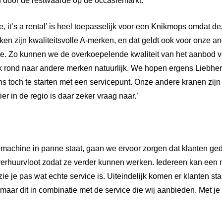
 door de restwaarde op de occasiemarkt.’
e, it’s a rental’ is heel toepasselijk voor een Knikmops omdat 
ken zijn kwaliteitsvolle A-merken, en dat geldt ook voor onze 
ke. Zo kunnen we de overkoepelende kwaliteit van het aanbod v
 rond naar andere merken natuurlijk. We hopen ergens Liebherr
s toch te starten met een servicepunt. Onze andere kranen zijn 
er in de regio is daar zeker vraag naar.’
n machine in panne staat, gaan we ervoor zorgen dat klanten g
verhuurvloot zodat ze verder kunnen werken. Iedereen kan een
zie je pas wat echte service is. Uiteindelijk komen er klanten s
maar dit in combinatie met de service die wij aanbieden. Met je