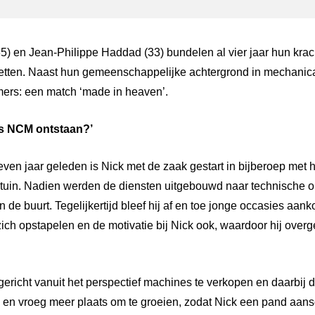
5) en Jean-Philippe Haddad (33) bundelen al vier jaar hun kra
zetten. Naast hun gemeenschappelijke achtergrond in mechanica
rs: een match ‘made in heaven’.
s
NCM
ontstaan?’
even jaar geleden is Nick met de zaak gestart in bijberoep met 
n tuin. Nadien werden de diensten uitgebouwd naar technische 
e buurt. Tegelijkertijd bleef hij af en toe jonge occasies aank
ich opstapelen en de motivatie bij Nick ook, waardoor hij over
gericht vanuit het perspectief machines te verkopen en daarbij 
 en vroeg meer plaats om te groeien, zodat Nick een pand aans