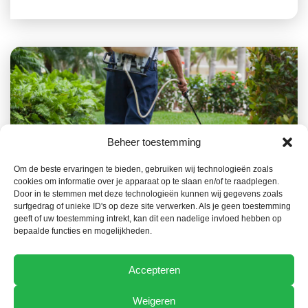
Beheer toestemming
Om de beste ervaringen te bieden, gebruiken wij technologieën zoals
22 JUNI 2026
TECHNIEK
cookies om informatie over je apparaat op te slaan en/of te raadplegen.
Gebruiksregister van
Door in te stemmen met deze technologieën kunnen wij gegevens zoals
surfgedrag of unieke ID's op deze site verwerken. Als je geen toestemming
gewasbeschermingsmiddelen in elektronisch
geeft of uw toestemming intrekt, kan dit een nadelige invloed hebben op
formaat vanaf 1 januari 2027
bepaalde functies en mogelijkheden.
Accepteren
Weigeren