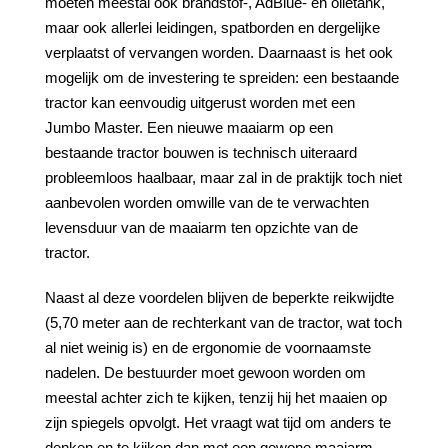
moeten meestal ook brandstof-, AdBlue- en olietank,
maar ook allerlei leidingen, spatborden en dergelijke
verplaatst of vervangen worden. Daarnaast is het ook
mogelijk om de investering te spreiden: een bestaande
tractor kan eenvoudig uitgerust worden met een
Jumbo Master. Een nieuwe maaiarm op een
bestaande tractor bouwen is technisch uiteraard
probleemloos haalbaar, maar zal in de praktijk toch niet
aanbevolen worden omwille van de te verwachten
levensduur van de maaiarm ten opzichte van de
tractor.
Naast al deze voordelen blijven de beperkte reikwijdte
(5,70 meter aan de rechterkant van de tractor, wat toch
al niet weinig is) en de ergonomie de voornaamste
nadelen. De bestuurder moet gewoon worden om
meestal achter zich te kijken, tenzij hij het maaien op
zijn spiegels opvolgt. Het vraagt wat tijd om anders te
denken en te kijken dan met een gewone maaiarm.