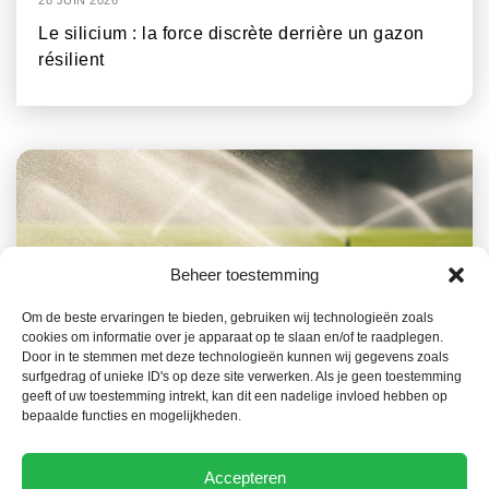
28 JUIN 2026
Le silicium : la force discrète derrière un gazon
résilient
Beheer toestemming
Om de beste ervaringen te bieden, gebruiken wij technologieën zoals
cookies om informatie over je apparaat op te slaan en/of te raadplegen.
19 MAI 2026
Door in te stemmen met deze technologieën kunnen wij gegevens zoals
surfgedrag of unieke ID's op deze site verwerken. Als je geen toestemming
Tout ce que les paysagistes doivent savoir sur
geeft of uw toestemming intrekt, kan dit een nadelige invloed hebben op
l’arrosage correct d’une pelouse
bepaalde functies en mogelijkheden.
Accepteren