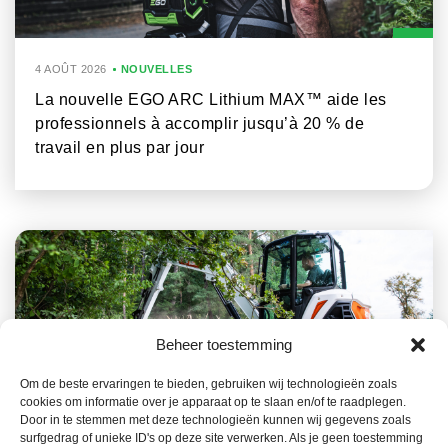
4 AOÛT 2026
NOUVELLES
La nouvelle EGO ARC Lithium MAX™ aide les
professionnels à accomplir jusqu’à 20 % de
travail en plus par jour
Beheer toestemming
Om de beste ervaringen te bieden, gebruiken wij technologieën zoals
cookies om informatie over je apparaat op te slaan en/of te raadplegen.
23 JUILLET 2026
NOUVELLES
Door in te stemmen met deze technologieën kunnen wij gegevens zoals
surfgedrag of unieke ID's op deze site verwerken. Als je geen toestemming
La gamme Bobcat, un atout clé dans la