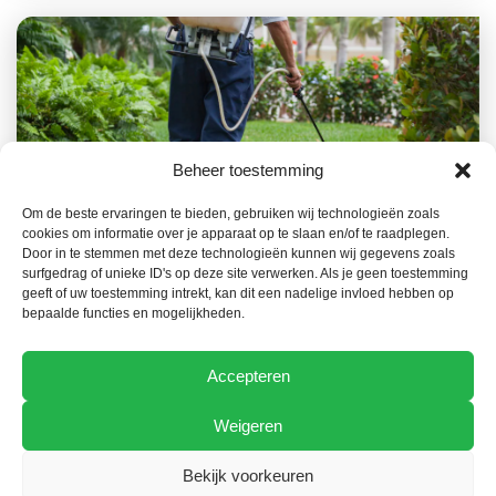
Beheer toestemming
Om de beste ervaringen te bieden, gebruiken wij technologieën zoals
22 JUIN 2026
TECHNIQUE
cookies om informatie over je apparaat op te slaan en/of te raadplegen.
Un registre de l’utilisation des produits phytos
Door in te stemmen met deze technologieën kunnen wij gegevens zoals
surfgedrag of unieke ID's op deze site verwerken. Als je geen toestemming
au format électronique à partir du 1er janvier
geeft of uw toestemming intrekt, kan dit een nadelige invloed hebben op
2027
bepaalde functies en mogelijkheden.
Accepteren
Weigeren
Bekijk voorkeuren