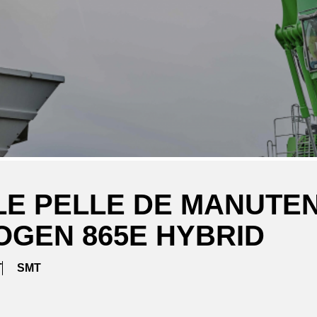
E PELLE DE MANUTEN
GEN 865E HYBRID
T
SMT
ger
atsApp