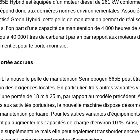
865E Hybrid est équipée d’un moteur diesel de 261 kW conforme
 répond donc aux dernières normes environnementales. Associ
ptisé Green Hybrid, cette pelle de manutention permet de réali
si l’on part d’une capacité de manutention de 4 000 heures de se
u’à 40 000 litres de carburant par an par rapport aux moteurs 
ement et pour le porte-monnaie.
portée accrues
ent, la nouvelle pelle de manutention Sennebogen 865E peut êtr
on des exigences locales. En particulier, trois autres variantes 
d’une portée de 18 m à 25 m, par rapport au modèle précédent.
s aux activités portuaires, la nouvelle machine dispose désorma
a manutention portuaire. Pour les autres variantes d’équipements
pu augmenter les capacités de charge d’environ 10 %. Ainsi, 
ge supplémentaire mais elle peut également transborder encore