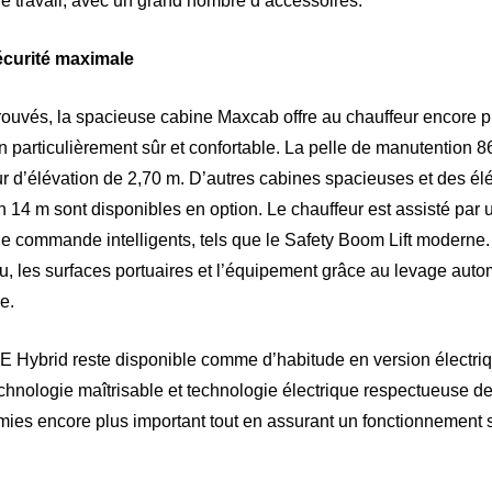
 de travail, avec un grand nombre d’accessoires.
écurité maximale
ouvés, la spacieuse cabine Maxcab offre au chauffeur encore pl
en particulièrement sûr et confortable. La pelle de manutention 
r d’élévation de 2,70 m. D’autres cabines spacieuses et des él
n 14 m sont disponibles en option. Le chauffeur est assisté pa
e commande intelligents, tels que le Safety Boom Lift moderne
u, les surfaces portuaires et l’équipement grâce au levage auto
e.
5E Hybrid reste disponible comme d’habitude en version électr
chnologie maîtrisable et technologie électrique respectueuse de
omies encore plus important tout en assurant un fonctionnement