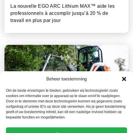
La nouvelle EGO ARC Lithium MAX™ aide les
professionnels à accomplir jusqu’à 20 % de
travail en plus par jour
Beheer toestemming
Om de beste ervaringen te bieden, gebruiken wij technologieën zoals
cookies om informatie over je apparaat op te slaan en/of te raadplegen.
23 JUILLET 2026
NOUVELLES
Door in te stemmen met deze technologieën kunnen wij gegevens zoals
surfgedrag of unieke ID's op deze site verwerken. Als je geen toestemming
La gamme Bobcat, un atout clé dans la
geeft of uw toestemming intrekt, kan dit een nadelige invloed hebben op
prévention des incendies de forêt
bepaalde functies en mogelijkheden.