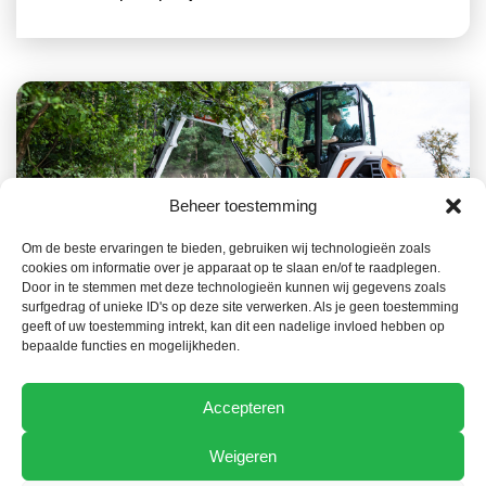
Beheer toestemming
Om de beste ervaringen te bieden, gebruiken wij technologieën zoals
cookies om informatie over je apparaat op te slaan en/of te raadplegen.
23 JUILLET 2026
NOUVELLES
Door in te stemmen met deze technologieën kunnen wij gegevens zoals
surfgedrag of unieke ID's op deze site verwerken. Als je geen toestemming
La gamme Bobcat, un atout clé dans la
geeft of uw toestemming intrekt, kan dit een nadelige invloed hebben op
prévention des incendies de forêt
bepaalde functies en mogelijkheden.
Accepteren
Weigeren