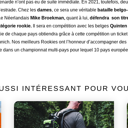
narde n’ont pas eu de suite immédiate. En 2021, toutefois, deu
’estrade. Chez les
dames
, ce sera une véritable
bataille belgo
 Le Néerlandais
Mike Broekman,
quant à lui,
défendra son tit
tégorie rookie.
Il sera en compétition avec les belges
Quinten
kie de chaque pays obtiendra grâce à cette compétition un ticke
unich. Nos meilleurs Rookies ont l’honneur d’accompagner des
e dans un championnat multi-pays pour lequel 10 pays européens
USSI INTÉRESSANT POUR VO