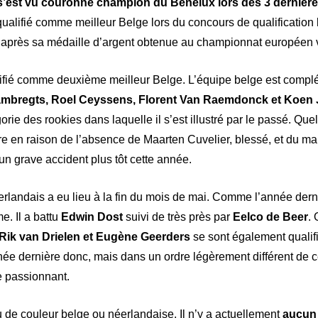
’est vu couronné champion du Benelux lors des 3 dernière
à qualifié comme meilleur Belge lors du concours de qualification
 après sa médaille d’argent obtenue au championnat européen vi
lifié comme deuxième meilleur Belge. L’équipe belge est compl
mbregts, Roel Ceyssens, Florent Van Raemdonck et Koen
rie des rookies dans laquelle il s’est illustré par le passé. 
re en raison de l’absence de Maarten Cuvelier, blessé, et du m
n grave accident plus tôt cette année.
éerlandais a eu lieu à la fin du mois de mai. Comme l’année dern
e. Il a battu
Edwin Dost
suivi de très près par
Eelco de Beer
. 
, Rik van Drielen et Eugène Geerders
se sont également qualif
e dernière donc, mais dans un ordre légèrement différent de c
e passionnant.
de couleur belge ou néerlandaise. Il n’y a actuellement
aucun 