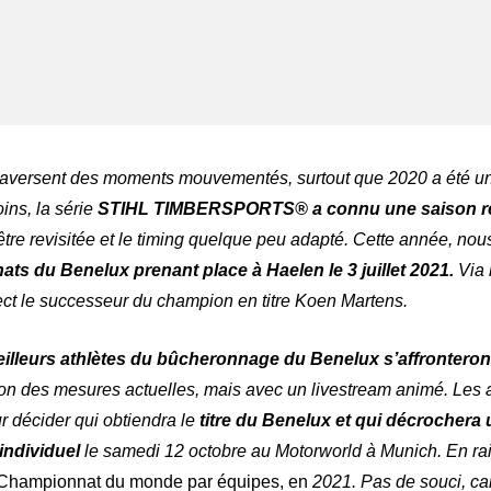
ger
atsApp
raversent des moments mouvementés, surtout que 2020 a été une
ins, la série
STIHL TIMBERSPORTS® a connu une saison ré
 être revisitée et le timing quelque peu adapté. Cette année, n
s du Benelux prenant place à Haelen le 3 juillet 2021.
Via 
ct le successeur du champion en titre Koen Martens.
 meilleurs athlètes du bûcheronnage du Benelux s’affrontero
son des mesures actuelles, mais avec un livestream animé. Les a
 décider qui obtiendra le
titre du Benelux et qui décrochera 
individuel
le samedi 12 octobre au Motorworld à Munich. En ra
e Championnat du monde par équipes, en
2021. Pas de souci, ca