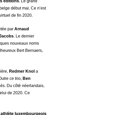
s éditions.
Le grand
 belge début mai. Ce n’est
rtuel de fin 2020.
étée par
Arnaud
 Jacobs
. Le dernier
Quelques nouveaux noms
alheureux Bert Bernaers,
ière,
Redmer Knol
a
Outre ce trio,
Ben
iés. Du côté néerlandais,
elui de 2020. Ce
athlète luxembourgeois