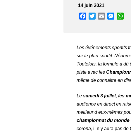
14 juin 2021
Facebook
Twitter
Email
Messen
Wh
Les événements sportifs t
sur le plan sportif. Néanmo
Toutefois, la formule a dû
piste avec les
Championnat
même de connaitre en dire
Le
samedi 3 juillet, les
audience en direct en rai
meilleur d’eux-mêmes pour
championnat du monde 
corona,
il n’y aura pas d