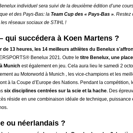
Benelux individuel sera suivi de la deuxième édition d’une cour
ique et des Pays-Bas: la
Team Cup des « Pays-Bas »
. Restez 
r les réseaux sociaux de STIHL !
 – qui succédera à Koen Martens ?
tir de 13 heures, les 14 meilleurs athlètes du Benelux s’affro
ERSPORTS® Benelux 2021. Outre le
titre Benelux, une place
 à Munich
est également en jeu. Cela aura lieu le samedi 2 oct
alement au Motorworld à Munich , les vice-champions et les mei
ont à la Coupe d’Europe des Nations. Pendant la compétition, l
ns
six disciplines centrées sur la scie et la hache
. Des épreuv
ccès réside en une combinaison idéale de technique, puissance e
nos.
e ou néerlandais ?