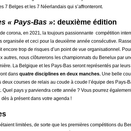
les 7 Belges et les 7 Néerlandais qui s’affronteront.
s « Pays-Bas »
: deuxième édition
de corona, en 2021, la toujours passionnante compétition inter
 organisée et ceci pour la deuxième année consécutive. Rassem
t encore trop de risques d’un point de vue organisationnel. Po
ux autres, nous clôturerons les championnats du Benelux par 
ière. La Belgique et les Pays-Bas seront représentés par leur
eront dans
quatre disciplines en deux manches.
Une belle cour
ès deux courses de relais au coude à coude l’équipe des Pays-B
Quel pays y parviendra cette année ? Vous pourrez également 
le dès à présent dans votre agenda !
es
étaient limitées, de sorte que les premières compétitions du B