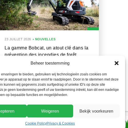
23 JUILLET 2026
NOUVELLES
La gamme Bobcat, un atout clé dans la
prévention des incendies de forêt
Beheer toestemming
ervaringen te bieden, gebruiken wij technologieën zoals cookies om
ver je apparaat op te slaan en/of te raadplegen. Door in te stemmen met deze
n kunnen wij gegevens zoals surfgedrag of unieke ID's op deze site
ls je geen toestemming geeft of uw toestemming intrekt, kan dit een nadelige
ben op bepaalde functies en mogelijkheden.
epteren
Weigeren
Bekijk voorkeuren
Cookie Policy
Privacy & Cookies