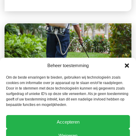
Beheer toestemming
Om de beste ervaringen te bieden, gebruiken wij technologieën zoals
22 JUIN 2026
TECHNIQUE
cookies om informatie over je apparaat op te slaan en/of te raadplegen.
Un registre de l’utilisation des produits phytos
Door in te stemmen met deze technologieën kunnen wij gegevens zoals
surfgedrag of unieke ID's op deze site verwerken. Als je geen toestemming
au format électronique à partir du 1er janvier
geeft of uw toestemming intrekt, kan dit een nadelige invloed hebben op
2027
bepaalde functies en mogelijkheden.
Accepteren
Weigeren