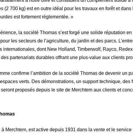
aitement à notre offre et constituent un complément solide à
2 700 kg) est en outre idéal pour les travaux en forêt et dans 
lourdes est fortement réglementée. »
rience, la société Thomas s’est forgé une solide réputation en 
r les secteurs de l’agriculture, du jardin et des parcs. L’entr
 internationales, dont New Holland, Timberwolf, Rayco, Redex
s des partenariats durables offrant une plus-value aux clients pr
me confirme l’ambition de la société Thomas de devenir un par
 espaces verts. Des démonstrations, un support technique, des f
seront proposés depuis le site de Merchtem aux clients et con
 Thomas
à Merchtem, est active depuis 1931 dans la vente et le servic