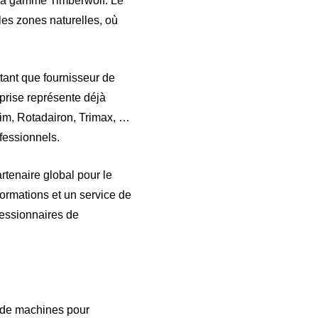
 la gamme Timberwolf. Le
les zones naturelles, où
tant que fournisseur de
eprise représente déjà
im, Rotadairon, Trimax, …
ofessionnels.
tenaire global pour le
ormations et un service de
cessionnaires de
e de machines pour