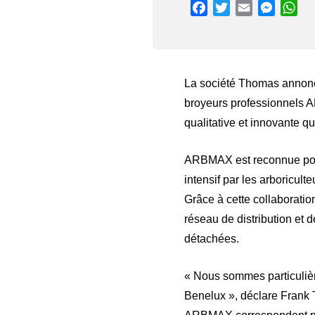
Facebook
Twitter
Email
Messen
Wh
La société Thomas annonce 
broyeurs professionnels A
qualitative et innovante q
ARBMAX est reconnue pour 
intensif par les arboricult
Grâce à cette collaborati
réseau de distribution et 
détachées.
« Nous sommes particulièr
Benelux », déclare Frank 