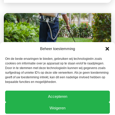
Beheer toestemming
Om de beste ervaringen te bieden, gebruiken wij technologieën zoals
22 JUIN 2026
TECHNIQUE
cookies om informatie over je apparaat op te slaan en/of te raadplegen.
Un registre de l’utilisation des produits phytos
Door in te stemmen met deze technologieën kunnen wij gegevens zoals
surfgedrag of unieke ID's op deze site verwerken. Als je geen toestemming
au format électronique à partir du 1er janvier
geeft of uw toestemming intrekt, kan dit een nadelige invloed hebben op
2027
bepaalde functies en mogelijkheden.
Accepteren
Weigeren