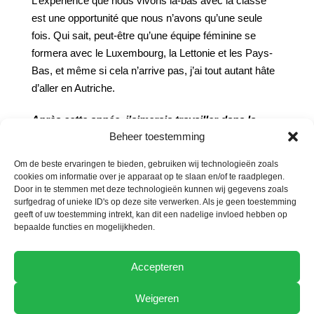
L’expérience que nous vivons là-bas avec la classe
est une opportunité que nous n’avons qu’une seule
fois. Qui sait, peut-être qu’une équipe féminine se
formera avec le Luxembourg, la Lettonie et les Pays-
Bas, et même si cela n’arrive pas, j’ai tout autant hâte
d’aller en Autriche.
Après cette année,
j’aimerais travailler dans la
Beheer toestemming
foresterie et suivre une
formation
de
chauffeur
routier
avec
une
école
du
soir. Pouvoir
ensuite
Om de beste ervaringen te bieden, gebruiken wij technologieën zoals
conduire
dans
le
transport
des
arbres
grâce
à
cette
cookies om informatie over je apparaat op te slaan en/of te raadplegen.
formation.
De
plus,
j’aimerais
devenir
arboriste
Door in te stemmen met deze technologieën kunnen wij gegevens zoals
surfgedrag of unieke ID's op deze site verwerken. Als je geen toestemming
comme
activité
complémentaire
car
je
trouve
geeft of uw toestemming intrekt, kan dit een nadelige invloed hebben op
l’abattage d’arbres et les risques liés à la
bepaalde functies en mogelijkheden.
profession amusants
et
stimulants.
Accepteren
Weigeren