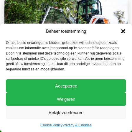
Beheer toestemming
Om de beste ervaringen te bieden, gebruiken wij technologieën zoals
cookies om informatie over je apparaat op te slaan en/of te raadplegen.
23 JUILLET 2026
NOUVELLES
Door in te stemmen met deze technologieën kunnen wij gegevens zoals
surfgedrag of unieke ID's op deze site verwerken. Als je geen toestemming
La gamme Bobcat, un atout clé dans la
geeft of uw toestemming intrekt, kan dit een nadelige invloed hebben op
prévention des incendies de forêt
bepaalde functies en mogelijkheden.
Accepteren
Weigeren
Bekijk voorkeuren
Cookie Policy
Privacy & Cookies