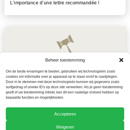
L’importance d’une lettre recommandée !
Beheer toestemming
Om de beste ervaringen te bieden, gebruiken wij technologieën zoals
cookies om informatie over je apparaat op te slaan en/of te raadplegen.
27 JUILLET 2025
DROIT
Door in te stemmen met deze technologieën kunnen wij gegevens zoals
surfgedrag of unieke ID's op deze site verwerken. Als je geen toestemming
Attention à la nouvelle loi sur la « responsabilité
geeft of uw toestemming intrekt, kan dit een nadelige invloed hebben op
extracontractuelle » !
bepaalde functies en mogelijkheden.
Accepteren
Weigeren