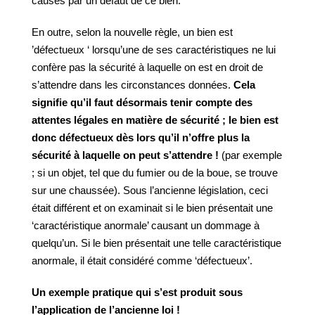
causés par un défaut de ce bien.
En outre, selon la nouvelle règle, un bien est
’défectueux ‘ lorsqu’une de ses caractéristiques ne lui
confère pas la sécurité à laquelle on est en droit de
s’attendre dans les circonstances données.
Cela
signifie
qu’il
faut
désormais
tenir
compte
des
attentes légales en matière de sécurité ; le bien est
donc
défectueux
dès
lors
qu’il
n’offre
plus
la
sécurité
à
laquelle
on
peut
s’attendre
!
(par exemple
; si un objet, tel que du fumier ou de la boue, se trouve
sur une chaussée). Sous l’ancienne législation, ceci
était différent et on examinait si le bien présentait une
‘caractéristique anormale’ causant un dommage à
quelqu’un. Si le bien présentait une telle caractéristique
anormale, il était considéré comme ‘défectueux’.
Un
exemple
pratique
qui
s’est
produit
sous
l’application
de
l’ancienne
loi
!