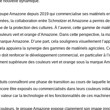
ne nouvelle dynamique.
groupe Amazone depuis 2019 qui commercialise ses matériels en
nées, la collaboration entre Schmotzer et Amazone a permis d
 de la protection des cultures. À l’avenir, cette gamme de maté
uleurs vert et orange d’Amazone. Dans cette perspective, la 
la marque Amazone. D’une part, cela soulignera visuellement l’a
cela appuiera la synergie des gammes de matériels agricoles. Ce
oit renforcer le développement commercial, en particulier à l’in
tement supérieure des couleurs vert et orange sous la marque A
its connaîtront une phase de transition au cours de laquelle 
encore être exposés ou commercialisés dans leurs couleurs initi
 valeur car la technologie et les fonctionnalités de ces machine
 couleurs, le groupe Amazone expose clairement son image inn