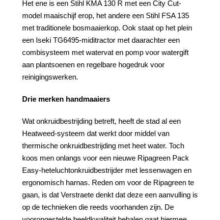
Het ene is een Stihl KMA 130 R met een City Cut-
model maaischijf erop, het andere een Stihl FSA 135
met traditionele bosmaaierkop. Ook staat op het plein
een Iseki TG6495-miditractor met daarachter een
combisysteem met watervat en pomp voor watergift
aan plantsoenen en regelbare hogedruk voor
reinigingswerken.
Drie
merken
handmaaiers
Wat onkruidbestrijding betreft, heeft de stad al een
Heatweed-systeem dat werkt door middel van
thermische onkruidbestrijding met heet water. Toch
koos men onlangs voor een nieuwe Ripagreen Pack
Easy-heteluchtonkruidbestrijder met lessenwagen en
ergonomisch harnas. Reden om voor de Ripagreen te
gaan, is dat Verstraete denkt dat deze een aanvulling is
op de technieken die reeds voorhanden zijn. De
vooropgestelde beeldkwaliteit behalen gaat hiermee