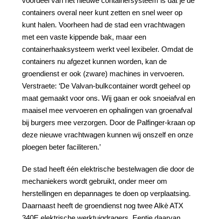
voordeel van het nieuwe containersysteem is dat je de
containers overal neer kunt zetten en snel weer op
kunt halen. Voorheen had de stad een vrachtwagen
met een vaste kippende bak, maar een
containerhaaksysteem werkt veel lexibeler. Omdat de
containers nu afgezet kunnen worden, kan de
groendienst er ook (zware) machines in vervoeren.
Verstraete: ‘De Valvan-bulkcontainer wordt geheel op
maat gemaakt voor ons. Wij gaan er ook snoeiafval en
maaisel mee vervoeren en ophalingen van groenafval
bij burgers mee verzorgen. Door de Palfinger-kraan op
deze nieuwe vrachtwagen kunnen wij onszelf en onze
ploegen beter faciliteren.’
De stad heeft één elektrische bestelwagen die door de
mechaniekers wordt gebruikt, onder meer om
herstellingen en depannages te doen op verplaatsing.
Daarnaast heeft de groendienst nog twee Alkè ATX
340E elektrische werktuigdragers. Eentje daarvan