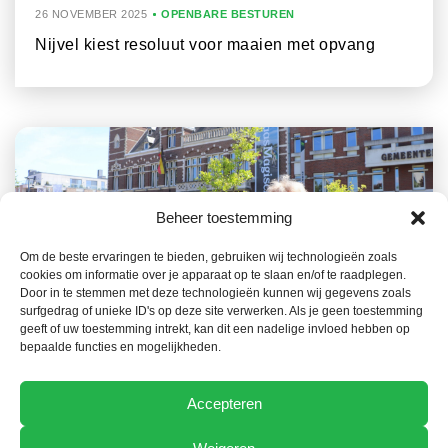
26 NOVEMBER 2025
OPENBARE BESTUREN
Nijvel kiest resoluut voor maaien met opvang
Beheer toestemming
Om de beste ervaringen te bieden, gebruiken wij technologieën zoals
cookies om informatie over je apparaat op te slaan en/of te raadplegen.
Door in te stemmen met deze technologieën kunnen wij gegevens zoals
28 OKTOBER 2025
OPENBARE BESTUREN
surfgedrag of unieke ID's op deze site verwerken. Als je geen toestemming
geeft of uw toestemming intrekt, kan dit een nadelige invloed hebben op
Maasmechelen doet veel in eigen beheer
bepaalde functies en mogelijkheden.
Accepteren