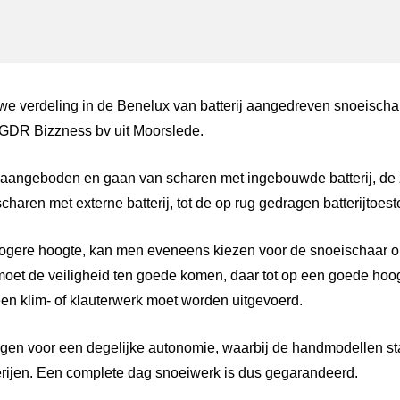
ger
atsApp
e verdeling in de Benelux van batterij aangedreven snoeischa
 GDR Bizzness bv uit Moorslede.
 aangeboden en gaan van scharen met ingebouwde batterij, d
aren met externe batterij, tot de op rug gedragen batterijtoeste
hogere hoogte, kan men eveneens kiezen voor de snoeischaar op
moet de veiligheid ten goede komen, daar tot op een goede hoo
n klim- of klauterwerk moet worden uitgevoerd.
orgen voor een degelijke autonomie, waarbij de handmodellen 
tterijen. Een complete dag snoeiwerk is dus gegarandeerd.