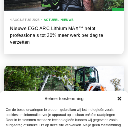
4 AUGUSTUS 2026
ACTUEEL NIEUWS
Nieuwe EGO ARC Lithium MAX™ helpt
professionals tot 20% meer werk per dag te
verzetten
Beheer toestemming
Om de beste ervaringen te bieden, gebruiken wij technologieën zoals
cookies om informatie over je apparaat op te slaan en/of te raadplegen.
23 JULI 2026
ACTUEEL NIEUWS
Door in te stemmen met deze technologieën kunnen wij gegevens zoals
surfgedrag of unieke ID's op deze site verwerken. Als je geen toestemming
Het Bobcat-gamma, een belangrijke troef in de