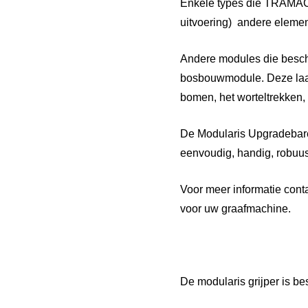
Enkele types die TRAMAC 
uitvoering) andere eleme
Andere modules die beschik
bosbouwmodule. Deze laats
bomen, het worteltrekken,
De Modularis Upgradebare 
eenvoudig, handig, robuus
Voor meer informatie cont
voor uw graafmachine.
De modularis grijper is be