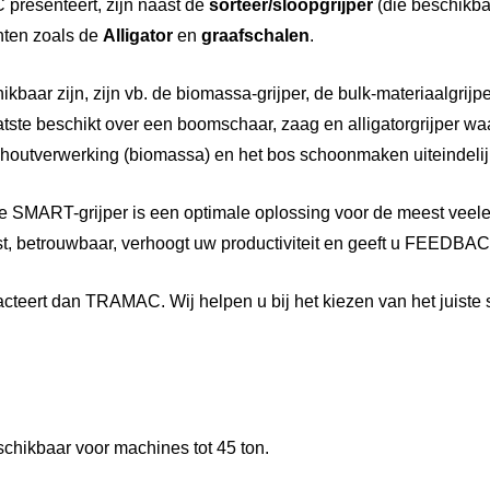
presenteert, zijn naast de
sorteer/sloopgrijper
(die beschikba
nten zoals de
Alligator
en
graafschalen
.
baar zijn, zijn vb. de biomassa-grijper, de bulk-materiaalgrijp
te beschikt over een boomschaar, zaag en alligatorgrijper wa
 houtverwerking (biomassa) en het bos schoonmaken uiteindelij
SMART-grijper is een optimale oplossing voor de meest veelei
t, betrouwbaar, verhoogt uw productiviteit en geeft u FEEDBA
acteert dan TRAMAC. Wij helpen u bij het kiezen van het juiste
schikbaar voor machines tot 45 ton.