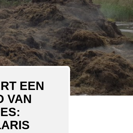
RT EEN
D VAN
ES:
ARIS