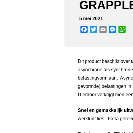
GRAPPLE
5 mei 2021
Facebook
Twitter
Email
Messen
Wh
Dit product beschikt over t
asynchrone als synchron
belastingvorm aan. Async
gevormde) belastingen in 
Hierdoor verkrijgt men ee
Snel en gemakkelijk uit
werkfuncties. Extra geree