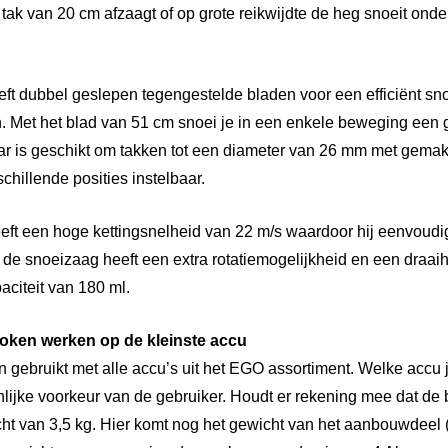
ak van 20 cm afzaagt of op grote reikwijdte de heg snoeit onde
t dubbel geslepen tegengestelde bladen voor een efficiënt sno
en. Met het blad van 51 cm snoei je in een enkele beweging een 
is geschikt om takken tot een diameter van 26 mm met gemak d
chillende posities instelbaar.
ft een hoge kettingsnelheid van 22 m/s waardoor hij eenvoudig
de snoeizaag heeft een extra rotatiemogelijkheid en een draaih
aciteit van 180 ml.
oken werken op de kleinste accu
bruikt met alle accu’s uit het EGO assortiment. Welke accu je
nlijke voorkeur van de gebruiker. Houdt er rekening mee dat de
ht van 3,5 kg. Hier komt nog het gewicht van het aanbouwdeel (