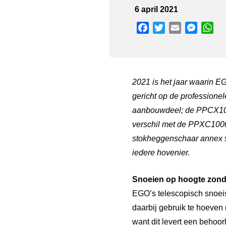
6 april 2021
Facebook
Twitter
Email
Messen
Wh
2021 is het jaar waarin E
gericht op de professione
aanbouwdeel; de PPCX1000.
verschil met de PPXC1000 
stokheggenschaar annex st
iedere hovenier.
Snoeien op hoogte zond
EGO’s telescopisch snoeis
daarbij gebruik te hoeven 
want dit levert een behoor