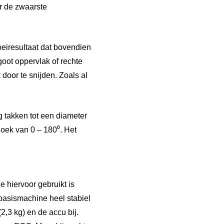
r de zwaarste
eiresultaat dat bovendien
goot oppervlak of rechte
oor te snijden. Zoals al
 takken tot een diameter
oek van 0 – 180⁰. Het
 hiervoor gebruikt is
 basismachine heel stabiel
2,3 kg) en de accu bij.