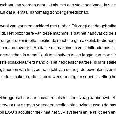
schaar kan worden gebruikt als met een stoksnoeizaag. In sle
. En dat allemaal handmatig zonder gereedschap.
ovaal van vorm en omkleed met rubber. Dit zorgt dat de gebruiker
gt. Het bijzondere van deze machine is dat het handvat op de st
 de gebruiker in elke positie de machine gemakkelijk bedienen z
en manoeuvreren. En dat je de machine in verschillende positie
 gereedschap is namelijk uit te schuiven tot en lengte van maar l
rste schakelaar erg handig. Het heggenschaardeel is in te stelle
ig snoeien van het vooraanzicht van de heg, de bovenkant van d
eg de schakelaar die in jouw werkhouding en snoei instelling he
het heggenschaar aanbouwdeel als het snoeizaag aanbouwdeel i
gt ervoor dat er geen vermogensverlies plaatsvindt tussen de b
j EGO’s accutechniek met het 56V systeem en je krijgt een en