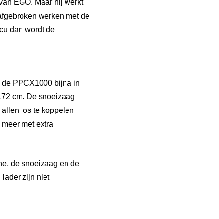
van EGO. Maar hij werkt
nafgebroken werken met de
ccu dan wordt de
t de PPCX1000 bijna in
 172 cm. De snoeizaag
allen los te koppelen
 meer met extra
ine, de snoeizaag en de
lader zijn niet