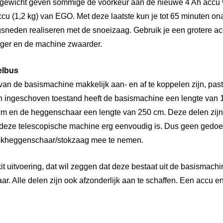
t gewicht geven sommige de voorkeur aan de nieuwe 4 Ah accu 
cu (1,2 kg) van EGO. Met deze laatste kun je tot 65 minuten o
sneden realiseren met de snoeizaag. Gebruik je een grotere a
nger en de machine zwaarder.
elbus
n de basismachine makkelijk aan- en af te koppelen zijn, pas
 In ingeschoven toestand heeft de basismachine een lengte van
cm en de heggenschaar een lengte van 250 cm. Deze delen zijn 
 deze telescopische machine erg eenvoudig is. Dus geen gedoe
kheggenschaar/stokzaag mee te nemen.
t uitvoering, dat wil zeggen dat deze bestaat uit de basismach
. Alle delen zijn ook afzonderlijk aan te schaffen. Een accu en 