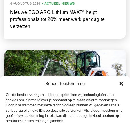
4 AUGUSTUS 2026
ACTUEEL NIEUWS
Nieuwe EGO ARC Lithium MAX™ helpt
professionals tot 20% meer werk per dag te
verzetten
Beheer toestemming
Om de beste ervaringen te bieden, gebruiken wij technologieën zoals
cookies om informatie over je apparaat op te slaan en/of te raadplegen.
23 JULI 2026
ACTUEEL NIEUWS
Door in te stemmen met deze technologieën kunnen wij gegevens zoals
surfgedrag of unieke ID's op deze site verwerken. Als je geen toestemming
Het Bobcat-gamma, een belangrijke troef in de
geeft of uw toestemming intrekt, kan dit een nadelige invloed hebben op
preventie van bosbranden
bepaalde functies en mogelijkheden.