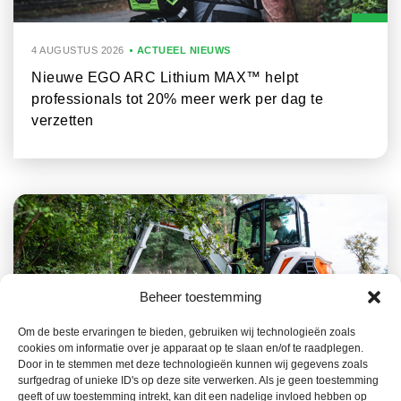
4 AUGUSTUS 2026
ACTUEEL NIEUWS
Nieuwe EGO ARC Lithium MAX™ helpt
professionals tot 20% meer werk per dag te
verzetten
Beheer toestemming
Om de beste ervaringen te bieden, gebruiken wij technologieën zoals
cookies om informatie over je apparaat op te slaan en/of te raadplegen.
23 JULI 2026
ACTUEEL NIEUWS
Door in te stemmen met deze technologieën kunnen wij gegevens zoals
surfgedrag of unieke ID's op deze site verwerken. Als je geen toestemming
Het Bobcat-gamma, een belangrijke troef in de
geeft of uw toestemming intrekt, kan dit een nadelige invloed hebben op