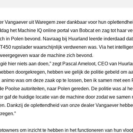
ler Vangaever uit Waregem zeer dankbaar voor hun oplettendhei
ag het Machine IQ online portal van Bobcat en zag tot haar ve
h in Polen bevond. Navraag bij Huurland leerde inderdaad dat
 T450 rupslader waarschijnlijk verdwenen was. Via het intellig
 weergegeven waar de machine zich bevond.
elgië hier niets aan doen,” zegt Pascal Ameloot, CEO van Huurla
hebben doorgekregen, hebben we gelijk de politie gebeld om aan
g animo was om deze zaak op te lossen, ben ik samen met een Po
de Poolse autoriteiten, naar Polen gereden. De politie was al h
gaf de huidige locatie van de machine door zodat we samen m
n. Dankzij de oplettendheid van onze dealer Vangaever hebbe
kregen.”
etowners om inzicht te hebben in het functioneren van hun vloot