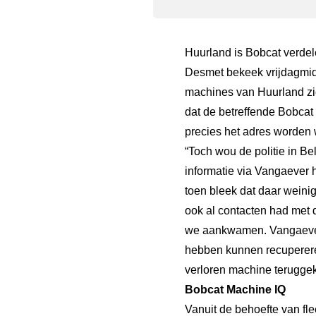
Huurland is Bobcat verde
Desmet bekeek vrijdagmidd
machines van Huurland zic
dat de betreffende Bobcat
precies het adres worden
“Toch wou de politie in B
informatie via Vangaever 
toen bleek dat daar weini
ook al contacten had met 
we aankwamen. Vangaever 
hebben kunnen recuperere
verloren machine terugge
Bobcat Machine IQ
Vanuit de behoefte van fle