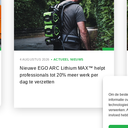
4 AUGUSTUS 2026
ACTUEEL NIEUWS
Nieuwe EGO ARC Lithium MAX™ helpt
professionals tot 20% meer werk per
dag te verzetten
Om de beste 
informatie o
technologieë
verwerken. A
invloed heb