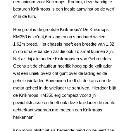
een unicum voor Knikmops. Kortom, deze handig te
besturen Knikmops is een ideale aanwinst op de werf
of in de tuin.
Hoe groot is de grootste Knikmops? De Knikmops
KM350 is zo’n 4,6m lang en op standaard wielen
1.62m breed. Het chassis heeft een breedte van 1,32
m op smalle banden zal die ook zo smal kunnen zijn.
Net als bij alle andere Knikmopsen van Gebroeders
Geens zit de chauffeur heerlijk hoog op de kniklader
wat een uniek overzicht gunt over de lading en de
gehele wiellader. Bovendien biedt dit de kans om de
motor geheel in de wiellader te schuiven. Hierdoor blijft
de Knikmops KM350 erg compact voor zijn
gewichtsklasse en heeft ook deze kniklader de rechte
achterkant waaraan me meteen een Knikmops
herkennen.
Knikmops blinkt uit als helpende hand op de werf. De